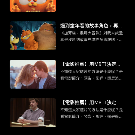
劇動畫
遇到童年看的故事角色，再世
《加菲貓：農場大冒險》對我來說還
故的大人們，也會回到孩提時
真是沒料到故事充滿許多惡趣味，外
期的模樣。
加你所熟悉的加菲貓的超能力：吃千
層麵，以及本系列作品全新角色：加
菲貓他老爸也登場。都講到這樣了，
【電影推薦】用MBTI決定
身為加菲貓鐵粉們還不看爆？
不知道大家選片的方法是什麼呢？是
吧！適合「渴望深度交流」EN
看電影簡介、預告、影評，還是追各
FP競選者的五部電影
大影展片單呢？為免錯過有趣又合胃
口的電影而感到扼腕，各位不妨可以
用 MBTI 十六型人格決定，給那些不
【電影推薦】用MBTI決定
曾想過要看的片一個機會喔！在正文
不知道大家選片的方法是什麼呢？是
吧！ESTP企業家「足智多謀」
開始前，我們先來認識ENFP競選者
看電影簡介、預告、影評，還是追各
吧！ENFP競選者看似外向活潑，交友
的五部電影
大影展片單呢？為免錯過有趣又合胃
廣闊，但實際上他們十分渴望與他人
口的電影而感到扼腕，各位不妨可以
建立有意義的情感聯繫。有鑑於此，