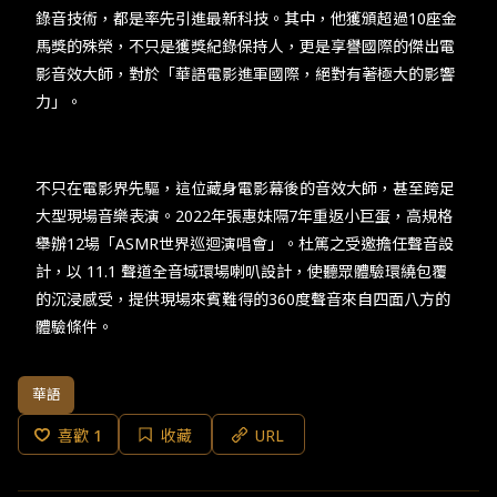
錄音技術，都是率先引進最新科技。其中，他獲頒超過10座金
馬獎的殊榮，不只是獲獎紀錄保持人，更是享譽國際的傑出電
影音效大師，對於「華語電影進軍國際，絕對有著極大的影響
力」。​
​​不只在電影界先驅，這位藏身電影幕後的音效大師，甚至跨足
大型現場音樂表演。2022年張惠妹隔7年重返小巨蛋，高規格
舉辦12場「ASMR世界巡迴演唱會」。杜篤之受邀擔任聲音設
計，以 11.1 聲道全音域環場喇叭設計，使聽眾體驗環繞包覆
的沉浸感受，提供現場來賓難得的360度聲音來自四面八方的
體驗條件。​
華語
喜歡
1
收藏
URL