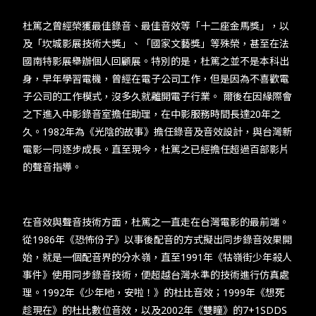
​​杜篤之曾經榮獲最佳錄音、最佳音效等「十二座金馬獎」，以
及「坎城影展技術大獎」、「國家文藝獎」等殊榮，甚至在法
國南特影展舉辦個人回顧展。特別的是，杜篤之並不是本科出
身，早年學習電機，曾經在電子公司工作，但是因為不喜歡電
子公司的工作模式，沒多久就離開電子行業。 爾後在因緣際會
之下進入中影錄音室擔任助理，在中影服務時間長達20年之
久。1982年為《光陰的故事》擔任錄音及音效設計，與台灣新
電影一同逐步成長。直至現今，杜篤之已經擔任超過百部影片
的聲音指導。​
​​在音效與聲音技術方面，杜篤之一直走在台灣電影的最前端。
從1986年《恐怖份子》以事後配音的方式擬出同步錄音效果開
始，就是一個配音界的分水嶺，直至1991年《牯嶺街少年殺人
事件》使用同步錄音技術，便超越台灣水準的技術進行仿真處
理。1992年《少年吔，安啦！》的杜比音效；1999年《想死
趁現在》的杜比數位音效，以及2002年《雙瞳》的7+1SDDS