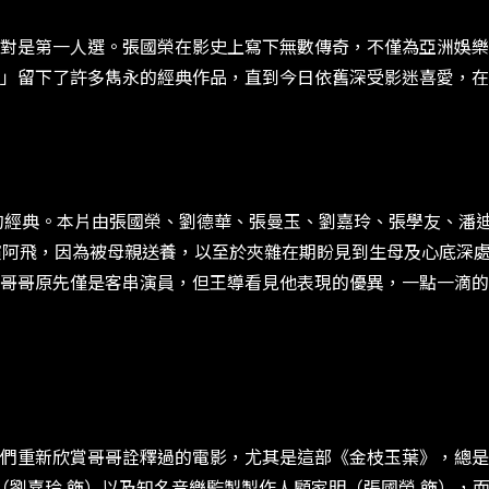
對是第一人選。張國榮在影史上寫下無數傳奇，不僅為亞洲娛樂
」留下了許多雋永的經典作品，直到今日依舊深受影迷喜愛，在
中的經典。本片由張國榮、劉德華、張曼玉、劉嘉玲、張學友、潘
演阿飛，因為被母親送養，以至於夾雜在期盼見到生母及心底深
哥哥原先僅是客串演員，但王導看見他表現的優異，一點一滴的
們重新欣賞哥哥詮釋過的電影，尤其是這部《金枝玉葉》，總是能
手玫瑰（劉嘉玲 飾）以及知名音樂監製製作人顧家明（張國榮 飾）