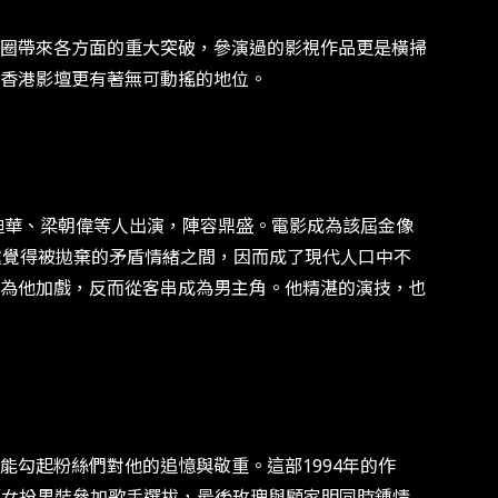
圈帶來各方面的重大突破，參演過的影視作品更是橫掃
香港影壇更有著無可動搖的地位。
迪華、梁朝偉等人出演，陣容鼎盛。電影成為該屆金像
處覺得被拋棄的矛盾情緒之間，因而成了現代人口中不
為他加戲，反而從客串成為男主角。他精湛的演技，也
勾起粉絲們對他的追憶與敬重。這部1994年的作
，而女扮男裝參加歌手選拔，最後玫瑰與顧家明同時鍾情