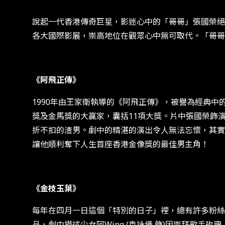
說起一代香港傳奇巨星，影迷心中的「哥哥」張國榮絕
各大國際影展，崇高地位在觀眾心中無可取代。「哥哥
《阿飛正傳》
1990年由王家衛執導的《阿飛正傳》，被譽為經典
獎及金馬獎的大贏家，囊括11項大獎。片中張國榮飾
折不扣的渣男。劇中的精湛的演出令人無法忘懷，其實
讓他順利奪下人生首座香港金像獎的最佳男主角！
《金枝玉葉》
每年在四月一日這個「特別的日子」裡，總有許多粉絲
品，劇中描述少女阿Wing (袁詠儀 飾)因崇拜歌