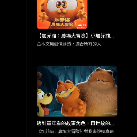
【加菲貓：農場大冒險】小加菲擄獲
人心 彩蛋滿滿的家庭喜劇動畫
⚠️本文無劇情劇透，適合所有的人
遇到童年看的故事角色，再世故的大
人們，也會回到孩提時期的模樣。
《加菲貓：農場大冒險》對我來說還真是