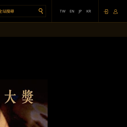
TW
EN
JP
KR