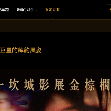
視專題
聯繫我們
限定活動
巨星的綽約風姿