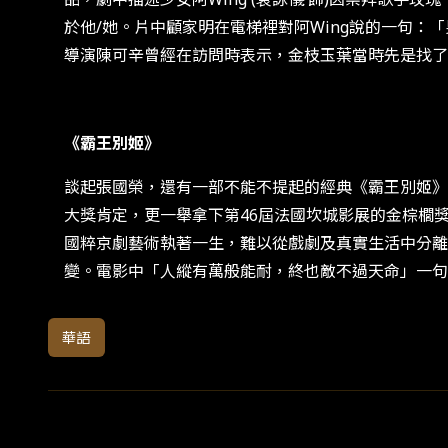
於他/她。片中顧家明在電梯裡對阿Wing說的一句
導演陳可辛曾經在訪問時表示，金枝玉葉當時先是找了
《霸王別姬》
談起張國榮，還有一部不能不提起的經典《霸王別姬》
大獎肯定，更一舉拿下第46屆法國坎城影展的金棕櫚
國粹京劇藝術執著一生，難以從戲劇及真實生活中分離
變。電影中「人縱有萬般能耐，終也敵不過天命」一
華語