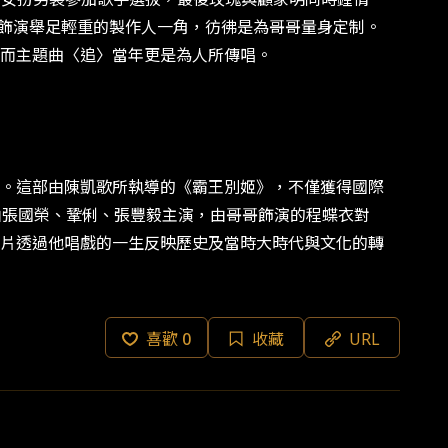
中飾演舉足輕重的製作人一角，彷彿是為哥哥量身定制。
而主題曲〈追〉當年更是為人所傳唱。
。這部由陳凱歌所執導的《霸王別姬》，不僅獲得國際
由張國榮、鞏俐、張豐毅主演，由哥哥飾演的程蝶衣對
片透過他唱戲的一生反映歷史及當時大時代與文化的轉
喜歡
0
收藏
URL