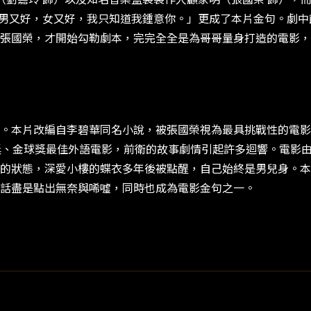
：「男又好，女又好，我只知道我鍾意你。」更成了本片金句。劇
張國榮，才開始勾勒劇本，完完全全是為哥哥量身打造的電影，
。本片改編自李碧華同名小說，被張國榮視為最具挑戰性的電影
獎、金球獎最佳外語電影，前衛的故事劇情引起許多迴響。電影
的狀態，深愛小樓的蝶衣多年後被點醒，自己始終是男兒身。本
句話盡是點出無奈與唏噓，同時也成為電影金句之一。