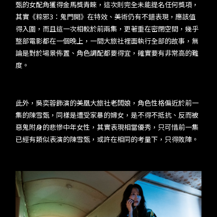
甄的女配角獲得金馬獎青睞，這次則完全未能提名任何獎項，
其實《粽邪3：鬼門開》在特效、美術仍有不錯表現，應該值
得入圍，而且這一次相較於前兩集，更著重在密閉空間，幾乎
整部電影都在一個晚上，一間大旅社裡面執行全部的故事，無
論是對於場景佈置、角色調配都要得宜，確實要有非常高的難
度。
此外，吳奕蓉飾演的美凰大旅社老闆娘，角色性格偏近於前一
集的陳雪甄，同樣是遭受家暴的婦女，是不得不抵抗、反而被
惡鬼附身的悲慘中年女性，其實表現相當優秀，只可惜前一集
已經有類似表演的陳雪甄，或許在相同的考量下，只得敗陣。