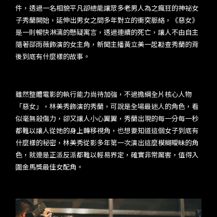
件，透過一名相貌平凡卻總能讓眾多老男人為之瘋狂的神祕女
子秀蘭開始，延伸出男女之間多年對立的衝突脈絡，《惡女》
是一則暢快淋漓的懸疑寓言，透過連續的死亡，讓人不由自主
隨著邵雨薇飾演的女主角，新聞主播黃立美一起勘查秀蘭的背
後到底有什麼樣的故事。
雖然整體電影的執行能力尚待加強，不過擔綱全片核心人物
「惡女」，林美秀飾演的秀蘭，可說是全場最迷人的角色，看
似毫無殺傷力，卻又讓人小心翼翼，秀蘭出現的每一分每一秒
都難以讓人從她的身上轉移視角，也想要知道這個女子到底有
什麼樣的秘密，林美秀從影多年第一次演出這麼模糊曖昧的角
色，就連是正派反派都難以輕易界定，確實非常厲害，值得入
圍金馬獎最佳女配角。