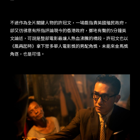
不過作為全片關鍵人物的許冠文，一場戲指責英國殖民政府，
卻又彷彿意有所指評論現今的香港政府，擲地有聲的5分鐘英
文論述，可說是整部電影最讓人熱血沸騰的橋段，許冠文也以
《風再起時》拿下眾多華人電影獎的男配角獎，未能來金馬獎
角逐，也是可惜。