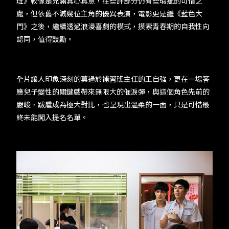
班》較像是充滿真心真意，在些許部分仍有些瑕疵的可惜之
處，但依舊不減幾位主角的優異表演，電影更是繼《藍色大
門》之後，繼續透過浪漫喜劇的模式，摸索青春期的自我性向
認同，值得鼓勵。
全片讓人印象深刻的莫過於補習班主任的王自強，更在一場答
應兒子變性的關鍵戲帶來無限大的催淚彈，與這個角色先前的
嚴峻、跋扈成為極大對比，也呈現出溫柔的一面，只是可惜最
終未能闖入提名名單。