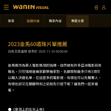
首頁
話題討論
獨家內容
專題文章
關於我們
作品列表
2023金馬60遺珠片單推薦
白色豆腐蛋糕 發表於
2023-11-23 00:00:00
影視專題
金馬獎作為華人電影獎項的指標，自然總有許多亞洲電影前來
聯繫我們
報名，只可惜總是幾家歡樂幾家愁，名額限制最多只有5項可
以闖入決選名單，在這麼多的電影裡，有哪些可以先聲奪人，
限定活動
有哪些卻又在關鍵時刻之前就先行退下呢？讓我們一起來看
看。
●《車頂上的玄天上帝》