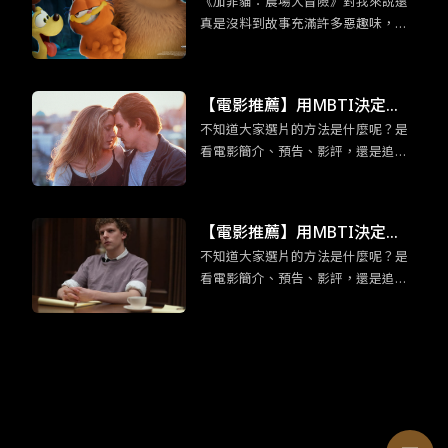
《加菲貓：農場大冒險》對我來說還
故的大人們，也會回到孩提時
真是沒料到故事充滿許多惡趣味，外
期的模樣。
加你所熟悉的加菲貓的超能力：吃千
層麵，以及本系列作品全新角色：加
菲貓他老爸也登場。都講到這樣了，
【電影推薦】用MBTI決定
身為加菲貓鐵粉們還不看爆？
不知道大家選片的方法是什麼呢？是
吧！適合「渴望深度交流」EN
看電影簡介、預告、影評，還是追各
FP競選者的五部電影
大影展片單呢？為免錯過有趣又合胃
口的電影而感到扼腕，各位不妨可以
用 MBTI 十六型人格決定，給那些不
【電影推薦】用MBTI決定
曾想過要看的片一個機會喔！在正文
不知道大家選片的方法是什麼呢？是
吧！ESTP企業家「足智多謀」
開始前，我們先來認識ENFP競選者
看電影簡介、預告、影評，還是追各
吧！ENFP競選者看似外向活潑，交友
的五部電影
大影展片單呢？為免錯過有趣又合胃
廣闊，但實際上他們十分渴望與他人
口的電影而感到扼腕，各位不妨可以
建立有意義的情感聯繫。有鑑於此，
用 MBTI 十六型人格決定，給那些不
今天要介紹的五部電影皆建立在「交
曾想過要看的片一個機會喔！在正文
流」之上，一起來看是哪些電影吧！
開始前，我們先來認識ESTP企業家
吧！既然有「企業家」的稱號，那麼
大膽、創新、足智多謀便是這類人的