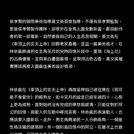
TW
EN
JP
KR
侯孝賢的御用美術指導黃文英首度指導，不僅有侯孝賢監製，
更是侯孝賢製作團隊，卻意外在金馬入圍全數掛蛋。都說創作
者的第一部電影，自然要與自己的人生息息相關，黃文英在
《車頂上的玄天上帝》回歸老家嘉義，並且一展美術長才，在
林依晨飾演的女主角芙月的兒時回憶片段中，重現《海上花》
的古典優雅，並用黑白畫面展現，呈現得古色古香，黃文英確
實應該再度入圍最佳美術設計獎項。
林依晨在《車頂上的玄天上帝》再度延伸自己過往曾在《我可
能不會愛你》的輕熟女，如今芙月的設定已經年過四十，心態
上更為成熟，面對始終沒有完成的夢想與感情，只能從對於阿
公的回憶，與愛人的互動中尋找答案，林依晨的表演動人，也
應該要入圍影后。此外，男主角周渝民一人分飾兩角，一個是
性格淡雅的建築師，另一個則是回憶中的阿公，在層次上也做