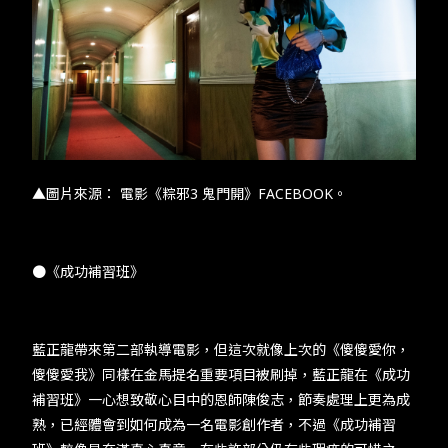
▲圖片來源： 電影《粽邪3 鬼門開》FACEBOOK。
●《成功補習班》
藍正龍帶來第二部執導電影，但這次就像上次的《傻傻愛你，
傻傻愛我》同樣在金馬提名重要項目被刷掉，藍正龍在《成功
補習班》一心想致敬心目中的恩師陳俊志，節奏處理上更為成
熟，已經體會到如何成為一名電影創作者，不過《成功補習