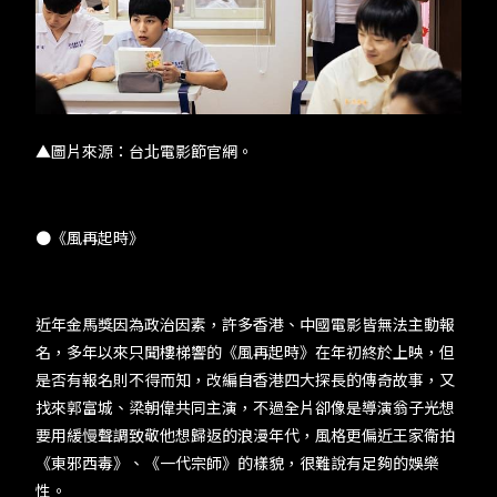
▲圖片來源：台北電影節官網。
●《風再起時》
近年金馬獎因為政治因素，許多香港、中國電影皆無法主動報
名，多年以來只聞樓梯響的《風再起時》在年初終於上映，但
是否有報名則不得而知，改編自香港四大探長的傳奇故事，又
找來郭富城、梁朝偉共同主演，不過全片卻像是導演翁子光想
要用緩慢聲調致敬他想歸返的浪漫年代，風格更偏近王家衛拍
《東邪西毒》、《一代宗師》的樣貌，很難說有足夠的娛樂
性。