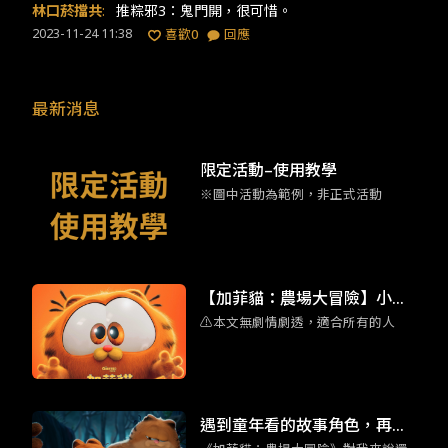
林口菸擋共
:
推粽邪3：鬼門開，很可惜。
2023-11-24 11:38
喜歡
0
回應
最新消息
限定活動–使用教學
※圖中活動為範例，非正式活動
【加菲貓：農場大冒險】小加
⚠️本文無劇情劇透，適合所有的人
菲擄獲人心 彩蛋滿滿的家庭喜
劇動畫
遇到童年看的故事角色，再世