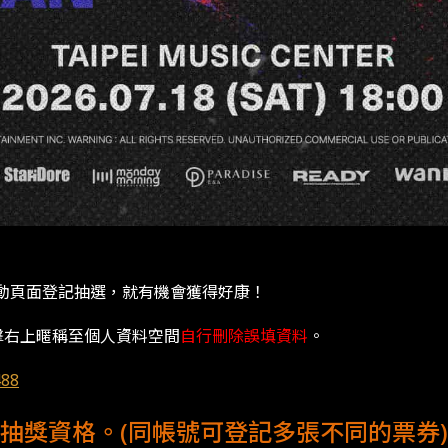
可至活動頁面登記抽選，就有機會獲得好康！
擊右上暱稱至個人資料空間
自行刪除誤填資料
。
488
抽獎資格。(同帳號可登記多張不同的票券)