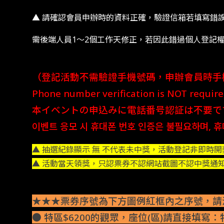
▲ 請確認會員申辦時的資料正確，驗證信箱若填寫錯
需後端人員1～2個工作天修正，若因此錯過個人登記
（登記活動不需驗證手機號碼，申辦會員時手
Phone number verification is NOT required 
本イベントの申込みに電話番号認証は不要で
이벤트 응모 시 휴대폰 번호 인증은 불필요하며, 휴
▲ 抽選紀錄顯示 無 不代表未中獎，活動登記非即時
▲ 活動當天領獎，只認票券不認網站截圖不認中獎通
★★★票券序號為下方圖例紅框內之序號，請
● 特區$6200的觀眾，座位(區)請直接填寫：