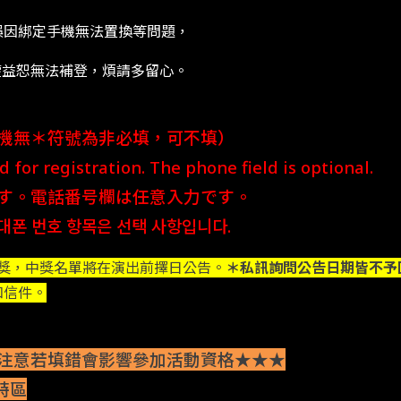
誤因綁定手機無法置換等問題，
權益恕無法補登，煩請多留心。
機無＊符號為非必填，可不填）
for registration. The phone field is optional.
す。電話番号欄は任意入力です。
대폰 번호 항목은 선택 사항입니다.
開獎，中獎名單將在演出前擇日公告。
＊私訊詢問公告日期皆不予
知信件。
注意若填錯會影響參加活動資格★★★
特區