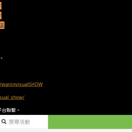
F
F
區
。
m/waninvisualSHOW
sual_show/
平台聯繫。