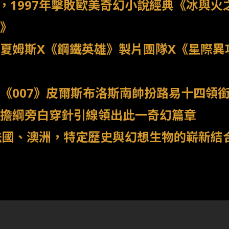
爾，1997年擊敗歐美奇幻小說經典《冰與
》
夏姆斯X《鋼鐵英雄》製片團隊X《星際異
《007》皮爾斯布洛斯南帥扮路易十四領
擔綱旁白穿針引線領出此一奇幻篇章
法國、澳洲，特定歷史與幻想生物的嶄新結