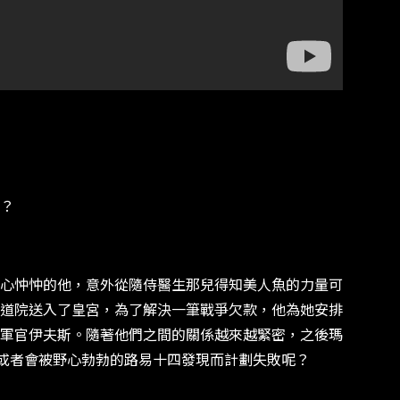
？
心忡忡的他，意外從隨侍醫生那兒得知美人魚的力量可
道院送入了皇宮，為了解決一筆戰爭欠款，他為她安排
軍官伊夫斯。隨著他們之間的關係越來越緊密，之後瑪
或者會被野心勃勃的路易十四發現而計劃失敗呢？