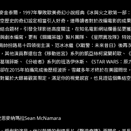
･麥金泰爾，1997年擊敗歐美奇幻小說經典《冰與火之歌第一部
空歷史的奇幻設定相當引人好奇，連帶讀者對於改編電影的成果
結合題材，引發全球影迷高度關注，在知名電影網站爛番茄更獲
與劇本編寫，更有《鋼鐵英雄》製片團隊、《星際異攻隊》特效
斯南帥扮路易十四領銜主演、范冰冰繼《X戰警：未來昔日》後再
，其他演員群還包含《移動迷宮》系列的凱亞絲柯黛蘭莉歐、《
瑞菲斯、《分岐者》系列的班洛伊休斯、《STAR WARS：
卻在2015年拍攝完成後歷經波折，雪藏多年才終於在美國問世
對屬於大銀幕觀賞限定，滿足你的視覺感官，也見證這個集結空
納瑪拉Sean McNamara