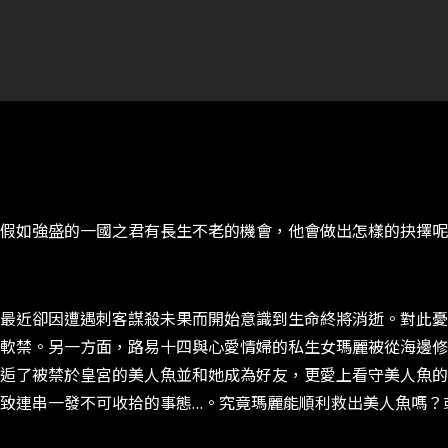
假如強盛的一國之君有長生不老的機會，他會做出怎樣的抉擇呢
最近卻因遭遇刺客謀殺未果而開始意識到生命終將消逝。對此憂
軟禁。另一方面，路易十四與心愛情婦的私生女瑪麗被從海邊修
逅了被禁於皇宮的美人魚並和她成為好友，更愛上看守美人魚的
致連串一發不可收拾的事態…。究竟瑪麗能順利救出美人魚嗎？