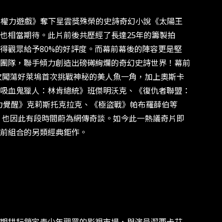
：權力遊戲》奪下星雲獎殊榮的史詩奇幻小說《太陽王
也相當期待。此片前後共歷經了長達25年的籌製拍
得觀眾給予80%的好評度。而幕前幕後的陣容更是堅
團隊，聯手傾力創造出磅礡絢爛的奇幻史詩世界！幕前
次闖蕩好萊塢首次挑戰神秘的美人魚一角，加上奧斯卡
吸血鬼獵人：林肯總統》班傑明沃克、《復仇者聯盟：
原力覺醒》克莉斯托克拉克、《極盜戰》帕布羅薛伯等
，也因此有段時間蔚為網傳奇談。如今此一熱議奇片即
前組合的另類經典鉅作。