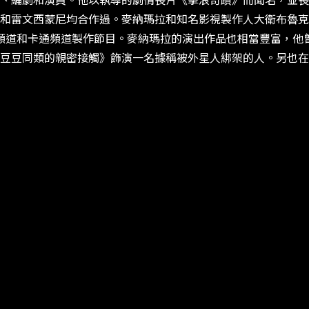
、編劇和演員。他以執導的劇情長片《擊浪奇蹟》而聞名，並長
和雷文西蒙尼均合作過。麥納瑪拉和知名影視製作人大衛布魯克
尼頻道和卡通頻道製作節目。麥納瑪拉的演出作品也相當豐富，他
豆豆同類的親密接觸》飾演一名據稱被外星人綁架的人。另也在