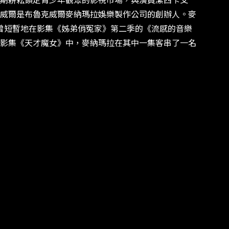
期耕耘鎖定青少年觀眾的影視市場，與演員潔西卡艾
威爾是布魯克威爾麥納瑪拉娛樂製作公司的創辦人。麥
曾短暫地在影集《姊弟俏冤家》第二季的《流感的音樂
影集《天才魔女》中，麥納瑪拉在其中一集客串了一名