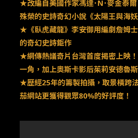
★改編自美國作家馮達･N･麥金泰
殊榮的史詩奇幻小說《太陽王與海妖
★《臥虎藏龍》李安御用編劇詹姆士
的奇幻史詩鉅作
★網傳熱議奇片台灣首度揭密上映！
一角，加上奧斯卡影后茱莉安德魯斯
★歷經25年的籌製拍攝，取景橫跨
茄網站更獲得觀眾80%的好評度！