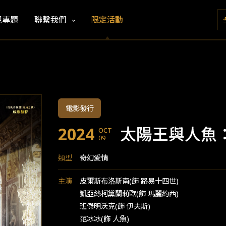
視專題
聯繫我們
限定活動
電影發行
2024
太陽王與人魚
OCT
09
類型
奇幻愛情
主演
皮爾斯布洛斯南(飾 路易十四世)
凱亞絲柯黛蘭莉歐(飾 瑪麗約西)
班傑明沃克(飾 伊夫斯)
范冰冰(飾 人魚)