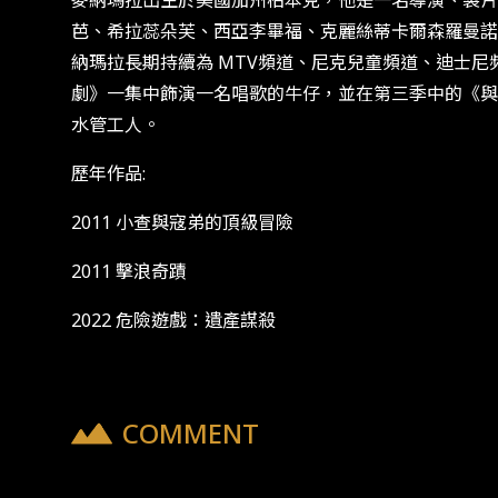
麥納瑪拉出生於美國加州柏本克，他是一名導演、製片
芭、希拉蕊朵芙、西亞李畢福、克麗絲蒂卡爾森羅曼諾
納瑪拉長期持續為 MTV頻道、尼克兒童頻道、迪士
劇》一集中飾演一名唱歌的牛仔，並在第三季中的《與
水管工人。
歷年作品:
2011 小查與寇弟的頂級冒險
2011 擊浪奇蹟
2022 危險遊戲：遺產謀殺
COMMENT