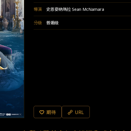
導演
史恩麥納瑪拉 Sean McNamara
分級
普遍級
期待
URL