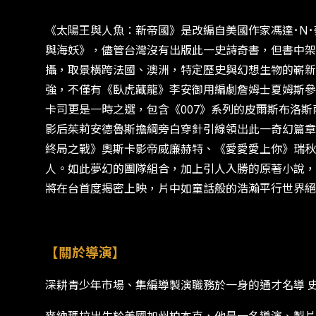
《太陽王與人魚：新帝國》是改編自美國作家馮達･N
與海妖》，儘管台灣沒有出版此一史詩奇書，但書中架
攝，取景橫跨法國、澳洲，特定歷史與幻想生物的嶄新
強，不僅有《臥虎藏龍》李安御用編劇詹姆士夏姆斯參
卡司更是一時之選，包含《007》系列的皮爾斯布洛
影后茱莉安德魯斯擔綱旁白穿針引線領出此一奇幻篇章
終局之戰》奧斯卡影帝威廉赫特、《愛愛愛上你》瑞秋葛
人。如此夢幻的團隊組合，加上引人入勝的原著小說，
將在台首度揭密上映，片中如童話般的浩瀚平行世界絕
【關於導演】
深耕青少年市場、集編導製演職務於一身的通才名導 史恩麥