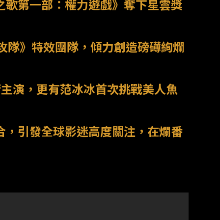
火之歌第一部：權力遊戲》奪下星雲獎
攻隊》特效團隊，傾力創造磅礡絢爛
銜主演，更有范冰冰首次挑戰美人魚
合，引發全球影迷高度關注，在爛番