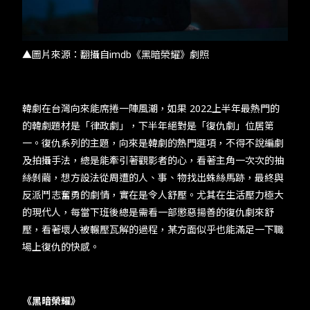
TW
EN
JP
KR
▲圖片來源：翻攝自imdb《黑暗榮耀》劇照
韓劇在台灣向來能席捲一陣風潮，如果 2022上半年最熱門的
的韓劇題材是「律政劇」，下半年絕對是「復仇劇」位居第
一。復仇系列的主題，向來是韓劇的熱門選項，不得不說編劇
及拍攝手法，總是能牽引著觀影者的心，看著主角一次次的抽
絲剝繭，想方設法從周遭的人、事、物找出蛛絲馬跡，最終與
反派鬥志奮勇的劇情，實在是令人舒壓。尤其在生活壓力極大
的現代人，每當下班後總是需看一部懲惡揚善的復仇劇來舒
壓，看著壞人被輾壓瓦解的過程，某方面似乎也能滿足一下職
場上復仇的快感。
《黑暗榮耀》