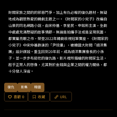
財閥家族之間的的邪惡鬥爭，加上有仇必報的復仇題材，無疑
地成為觀眾熱愛的韓劇主題之一。《財閥家的小兒子》改編自
山景的同名網路小說，由宋仲基、李星民、申鉉彬主演，全劇
中處處充滿懸疑的故事情節，無論是拍攝手法或是呈現氛圍，
都實屬亮眼之作，榮登2022年韓劇收視冠軍寶座。《財閥家的
小兒子》中宋仲基飾演的「尹炫優」，被韓國大財閥「順洋集
團」設計謀殺。重生回到20年前，成為順洋集團會長的小孫
子，並一步步布局他的復仇路。影片裡所描繪的財閥家生活，
超乎正常人的想像，尤其對於金錢與企業之間的權力關係，都
十分發人深省。
復仇
影集
韓國
喜歡
0
收藏
URL