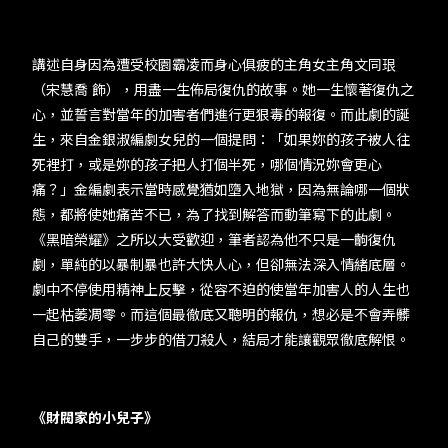
講述自身因為遭受校園霸凌而身心俱疲的主角女主角文同珢
（宋慧喬 飾），用盡一生佈局復仇的故事。她一生懷著復仇之
心，並誓言對當年的加害者們進行更狠毒的報復。而此劇的誕
生，來自金銀淑編劇女兒的一個提問：「如果妳的孩子被人往
死裡打，或是妳的孩子把人打個半死，哪個情況妳會更心
痛？」金編劇表示當時感覺猶如墮入地獄，因為無論哪一個狀
態，都將使她痛苦不已，為了找到解答而動筆寫下的此劇。
《黑暗榮耀》之所以大受歡迎，筆者認為他不只是一齣復仇
劇，單純的以暴制暴也許大快人心，但卻無法深入情緒底層。
劇中不停使用精神上反擊，從容不迫的使當年加害人的人生也
一起枯萎凋零。而這個最徹底又聰明的報仇，想必是不會弄髒
自己的雙手，一步步的借刀殺人，結局才能讓觀眾徹底解恨。
《財閥家的小兒子》