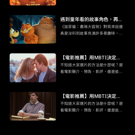
遇到童年看的故事角色，再世
《加菲貓：農場大冒險》對我來說還
故的大人們，也會回到孩提時
真是沒料到故事充滿許多惡趣味，外
期的模樣。
加你所熟悉的加菲貓的超能力：吃千
層麵，以及本系列作品全新角色：加
菲貓他老爸也登場。都講到這樣了，
【電影推薦】用MBTI決定
身為加菲貓鐵粉們還不看爆？
不知道大家選片的方法是什麼呢？是
吧！適合「渴望深度交流」EN
看電影簡介、預告、影評，還是追各
FP競選者的五部電影
大影展片單呢？為免錯過有趣又合胃
口的電影而感到扼腕，各位不妨可以
用 MBTI 十六型人格決定，給那些不
【電影推薦】用MBTI決定
曾想過要看的片一個機會喔！在正文
不知道大家選片的方法是什麼呢？是
吧！ESTP企業家「足智多謀」
開始前，我們先來認識ENFP競選者
看電影簡介、預告、影評，還是追各
吧！ENFP競選者看似外向活潑，交友
的五部電影
大影展片單呢？為免錯過有趣又合胃
廣闊，但實際上他們十分渴望與他人
口的電影而感到扼腕，各位不妨可以
建立有意義的情感聯繫。有鑑於此，
用 MBTI 十六型人格決定，給那些不
今天要介紹的五部電影皆建立在「交