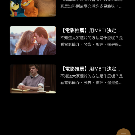
故的大人們，也會回到孩提時
真是沒料到故事充滿許多惡趣味，外
期的模樣。
加你所熟悉的加菲貓的超能力：吃千
層麵，以及本系列作品全新角色：加
菲貓他老爸也登場。都講到這樣了，
【電影推薦】用MBTI決定
身為加菲貓鐵粉們還不看爆？
不知道大家選片的方法是什麼呢？是
吧！適合「渴望深度交流」EN
看電影簡介、預告、影評，還是追各
FP競選者的五部電影
大影展片單呢？為免錯過有趣又合胃
口的電影而感到扼腕，各位不妨可以
用 MBTI 十六型人格決定，給那些不
【電影推薦】用MBTI決定
曾想過要看的片一個機會喔！在正文
不知道大家選片的方法是什麼呢？是
吧！ESTP企業家「足智多謀」
開始前，我們先來認識ENFP競選者
看電影簡介、預告、影評，還是追各
吧！ENFP競選者看似外向活潑，交友
的五部電影
大影展片單呢？為免錯過有趣又合胃
廣闊，但實際上他們十分渴望與他人
口的電影而感到扼腕，各位不妨可以
建立有意義的情感聯繫。有鑑於此，
用 MBTI 十六型人格決定，給那些不
今天要介紹的五部電影皆建立在「交
曾想過要看的片一個機會喔！在正文
流」之上，一起來看是哪些電影吧！
開始前，我們先來認識ESTP企業家
吧！既然有「企業家」的稱號，那麼
大膽、創新、足智多謀便是這類人的