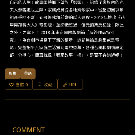
自己的人生！故事圍繞鄉下望族「鄭家」，記錄了家族內的老
夫人瀕臨逝世之際，家族成員從各地齊聚家中，從起初因爭奪
祖產爭吵不斷，到最後冰釋前嫌的感人過程。2018年推出《花
甲男孩轉大人》電影版，並締造超過一億元的票房紀錄！除此
之外，更拿下了 2018 年東京國際戲劇節「海外作品特別
賞」，為台劇市場寫下了新的篇章！這部無論是劇集或是電
影，完整把平凡家庭生活搬到電視螢幕，各種台詞和劇情設定
都十分揪心，簡直就像「我家故事一樣」，是否不容錯過呢！
影集
華語
喜歡
0
收藏
URL
COMMENT