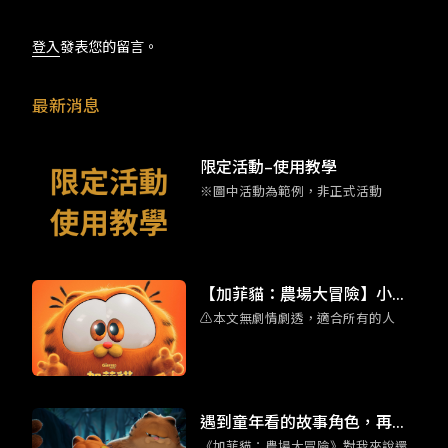
登入
發表您的留言。
最新消息
限定活動–使用教學
※圖中活動為範例，非正式活動
【加菲貓：農場大冒險】小加
⚠️本文無劇情劇透，適合所有的人
菲擄獲人心 彩蛋滿滿的家庭喜
劇動畫
遇到童年看的故事角色，再世
《加菲貓：農場大冒險》對我來說還