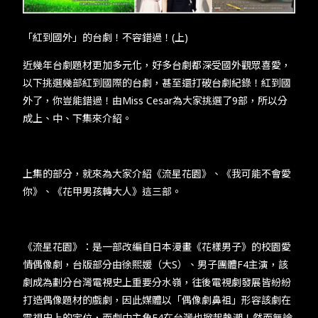
TW
EN
JP
KR
「紅到國外」的台劇！不容錯過！(上)
近幾年台劇題材更加多元化，好多台劇都深受國外觀眾喜愛，
以下挑選幾部紅到國際的台劇，甚至還打破台劇紀錄！紅到國
外了，你豈能錯過！由Miss Cesar為大家挑選了9部，所以分
成上、中、下集來介紹。
上集的部分，就來為大家介紹《流星花園》、《我可能不會愛
你》、《花甲男孩轉大人》這三部。
《流星花園》：是一部改編自日本漫畫《花樣男子》的校園愛
情偶像劇，台版部分由徐熙媛（大S）、男子團體F4主演，該
劇成為劃分台灣電視史上重要分水嶺，往後電視劇發展皆紛紛
打造偶像題材的戲劇，因此媒體以「偶像劇鼻祖」形容該劇在
電視史上的定位，而劇中主角F4在台灣也掀起熱潮！然而無論