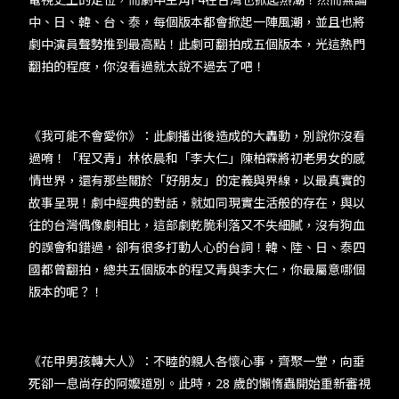
中、日、韓、台、泰，每個版本都會掀起一陣風潮，並且也將
劇中演員聲勢推到最高點！此劇可翻拍成五個版本，光這熱門
翻拍的程度，你沒看過就太說不過去了吧！
《我可能不會愛你》：此劇播出後造成的大轟動，別說你沒看
過唷！「程又青」林依晨和「李大仁」陳柏霖將初老男女的感
情世界，還有那些關於「好朋友」的定義與界線，以最真實的
故事呈現！劇中經典的對話，就如同現實生活般的存在，與以
往的台灣偶像劇相比，這部劇乾脆利落又不失細膩，沒有狗血
的誤會和錯過，卻有很多打動人心的台詞！韓、陸、日、泰四
國都曾翻拍，總共五個版本的程又青與李大仁，你最屬意哪個
版本的呢？！
《花甲男孩轉大人》：不睦的親人各懷心事，齊聚一堂，向垂
死卻一息尚存的阿嬤道別。此時，28 歲的懶惰蟲開始重新審視