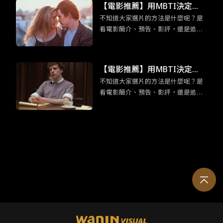
【電影推薦】用MBTI決定
身為加菲貓鐵粉們還不看爆？
不知道大家選片的方法是什麼呢？是
吧！適合「渴望深度交流」EN
看電影簡介、預告、影評，還是追各
FP競選者的五部電影
大影展片單呢？為免錯過有趣又合胃
口的電影而感到扼腕，各位不妨可以
用 MBTI 十六型人格決定，給那些不
【電影推薦】用MBTI決定
曾想過要看的片一個機會喔！在正文
不知道大家選片的方法是什麼呢？是
吧！ESTP企業家「足智多謀」
開始前，我們先來認識ENFP競選者
看電影簡介、預告、影評，還是追各
吧！ENFP競選者看似外向活潑，交友
的五部電影
大影展片單呢？為免錯過有趣又合胃
廣闊，但實際上他們十分渴望與他人
口的電影而感到扼腕，各位不妨可以
建立有意義的情感聯繫。有鑑於此，
用 MBTI 十六型人格決定，給那些不
今天要介紹的五部電影皆建立在「交
曾想過要看的片一個機會喔！在正文
流」之上，一起來看是哪些電影吧！
開始前，我們先來認識ESTP企業家
吧！既然有「企業家」的稱號，那麼
大膽、創新、足智多謀便是這類人的
最佳寫照！奠基於此特質，今天要介
紹的五部電影皆以「挑戰冒險」、
「聰明勇敢」為題，各位企業家們趕
緊跟我們一起看看吧！