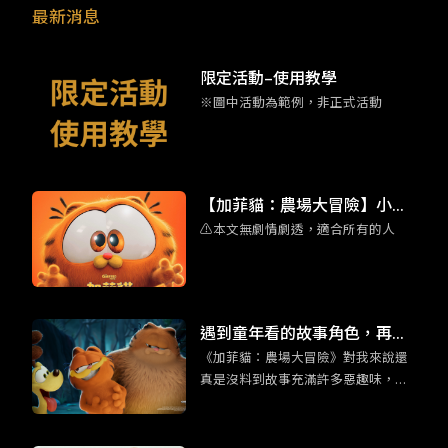
最新消息
限定活動–使用教學
※圖中活動為範例，非正式活動
【加菲貓：農場大冒險】小加
⚠️本文無劇情劇透，適合所有的人
菲擄獲人心 彩蛋滿滿的家庭喜
劇動畫
遇到童年看的故事角色，再世
《加菲貓：農場大冒險》對我來說還
故的大人們，也會回到孩提時
真是沒料到故事充滿許多惡趣味，外
期的模樣。
加你所熟悉的加菲貓的超能力：吃千
層麵，以及本系列作品全新角色：加
菲貓他老爸也登場。都講到這樣了，