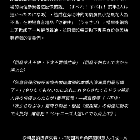
場的兩位參賽者這麽快的說」（すべれ！ すべれ！ 前半2人は
速かったのになあ），造成在旁助陣的同劇演員小芝風花大為
不滿，在現場直言粗品「你很吵」（うるさい），播畢後網路
上更掀起了一片撻伐聲浪，並同情起需要拋下專業身份參與綜
藝遊戲的演員們。​
​​「粗品令人不快，下次不要請他來」（粗品不快なんで次から
呼ぶな）​
​​「無意參與卻被呼來喚去做這做那的本季出演演員們最可憐
了。」​(​やりたくもないのにあれこれやらされてるドラマ芸能
人枠の俳優さんたちが​1​番可哀想。—​摘自報導《「不快」
「次から呼ぶな」霜降り明星・粗品『感謝祭』の俳優に野次
で大批判…確信犯？ “ジャニーズ人違い” でも炎上中》)
​​ ​​從粗品的遭遇來看，打破固有角色隔閡與眾人打成一片