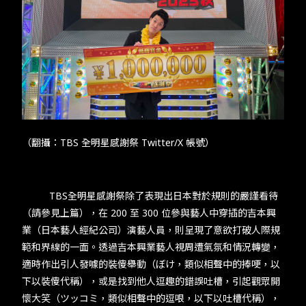
（翻攝：TBS 全明星感謝祭 Twitter/X 帳號）
​​TBS​全明星感謝祭除了表現出日本對於規則的嚴謹看待
（請參見上篇），在 ​200​ 至 ​300 ​位參與藝人中穿插的吉本興
業​​（日本藝人經紀公司）​​演藝人員，則呈現了意欲打破人際規
範和界線的一面。透過吉本興業藝人視周遭氣氛和情況轉變，
適時作出引人發噱的裝傻舉動（ぼけ，類似相聲中的捧哽，以
下以裝傻代稱），或是找到他人逗趣的錯誤吐槽，引起觀眾開
懷大笑（ツッコミ，類似相聲中的逗哏，以下以吐槽代稱），