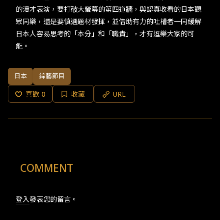
的漫才表演，要打破大螢幕的第四道牆，與認真收看的日本觀
眾同樂，還是要慎選題材發揮，並借助有力的吐槽者一同緩解
日本人容易思考的「本分」和「職責」，才有逗樂大家的可
能。​
日本
綜藝節目
喜歡
0
收藏
URL
COMMENT
登入
發表您的留言。