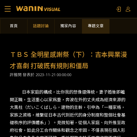
首頁
話題討論
獨家內容
專題文章
關於我們
作品列表
ＴＢＳ 全明星感謝祭（下）​：吉本興業漫
影視專題
才喜劇 打破既有規則和僵局
許雅閔 發表於
2023-11-21 00:00:00
聯繫我們
​​日本家庭的構成，比你我的想像還傳統，妻子婚後即離
開正職，生活重心以家爲重，奔波在外的丈夫成為經濟來源的
限定活動
大黒柱（だいこくばしら，建物的主幹，引申為「一種家格，
家族之資格，維繫從日本古代到近代的身分制度和整個社會基
礎秩序的評價體系」）。見微知著，從個人家庭、向外推至政
府社會，如此分工合作關係和觀念之牢固，不僅表現在個人形