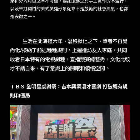
象和分內角色之牢不可破，委託服務之於手工實作的不盛行，
TW
EN
JP
KR
以及單打獨鬥的美式英雄形象從來不是鼓勵的社會風氣，也都
是表徵之一。​
​​生活在北海道六年，潛移默化之下，筆者不自覺
內化​/​接納了前述種種規則。上週造訪友人家庭，共同
收看日本特有的電視劇種，直播競賽綜藝秀，文化比較
才不請自來，有了意識上的開眼和領悟空間。​
​​ＴＢＳ 全明星感謝祭：吉本興業漫才喜劇 打破既有規
則和僵局​