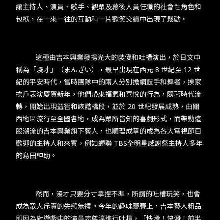
讓主持人、演員、歌手、觀眾及幕後人員任職的社會性角色和
包袱，在一來一往的互動和一片歡笑交織中出現了鬆動。​
​​ ​​這種由吉本興業發揚光大的裝傻和吐槽演出，於日文中
稱為「漫才」（まんざい），最早出現在西元​ 8 ​世紀至 ​12 ​世
紀的平安時代，當時團隊中的兩人分別擔綱鼓手和舞者，挨家
挨戶表演慶賀新年，他們帶來福氣和喜悅的行為，隨著時代流
轉，開始出現益智和詼諧橋段，並於 ​20​ 世紀發展成熟，由關
西地區流行至全國各地，成為眾所皆知的喜劇形式，而帶動這
股潮流的吉本興業旗下藝人，也順理成章的成為各大電視節目
歡迎的主持人和來賓，例如蟬聯 ​TBS​全明星感謝祭主持人多年
的島田紳助。​
​​​​然而，漫才只要分寸拿捏不準，所謂的吐槽玩笑，也會
成為眾人斥責的失態無禮。今年的趣味競賽上，吉本藝人粗品
即因為對遊戲中的演員志尊淳進行吐槽，「快滑！快滑！前半