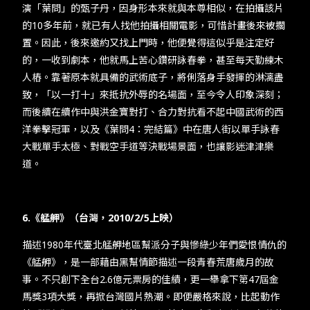
演「葉問」的甄子丹，因身形本來就與本尊相似，在拍攝該片
的10多年前，就已有人找他拍攝相關電影，可惜計畫後來被擱
置。因此，後來邀約又找上門時，他便覺得這似乎是注定好
的，一收到劇本，他就馬上苦心鑽研詠春拳，甚至每天勤練木
人樁。靠著原本就具備的武術底子，將俐落身手發揮的淋漓盡
致，「以一打十」來抵抗外辱的名場面，至今令人印象深刻；
而後續在續作中與洪金寶對打、合力對抗看不起中國武術的西
洋拳擊冠軍，以及《葉問4：完結篇》中在唐人街以單手詠春
大戰單手太極、對戰空手道等決戰場景面，也讓影迷津津樂
道。
6.《艋舺》（台灣，2010/2/5上映）
描述1980年代臺北艋舺地區幫派分子與慘綠少年們愛恨情仇的
《艋舺》，是一部藉由黑幫情節描述一段青春荒唐歲月的故
事。不只創下全台2.6億元票房的佳績，更一舉拿下第47屆金
馬獎3項大獎，再掀台灣國片熱潮。即便嚴格來說，比起動作