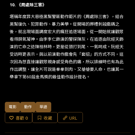
10. 《周處除三害》
堪稱年度罪大惡極黑幫警匪動作鉅片的《周處除三害》，結合
黑幫復仇、犯罪動作、暴力美學。從開場的葬禮刺殺戲碼之
後，就出現場面調度宏大的瘋狂追逐場面，從一開始就讓觀眾
看得屏氣凝神。由李李仁飾演的警探陳灰，在追逐由阮經天飾
演的亡命之徒陳桂林時，更是從頭打到尾、一氣呵成。阮經天
受訪時更表示，與以前演動作戲會先「套招」的方式不同，這
次因為想直接讓觀眾親身感受角色的痛，所以排練時也有為此
作出調整，讓全片可說是拳拳到肉、又槍槍要人命，也讓其一
舉拿下第60屆金馬獎的最佳動作設計提名。
電影
動作
華語
喜歡
0
收藏
URL