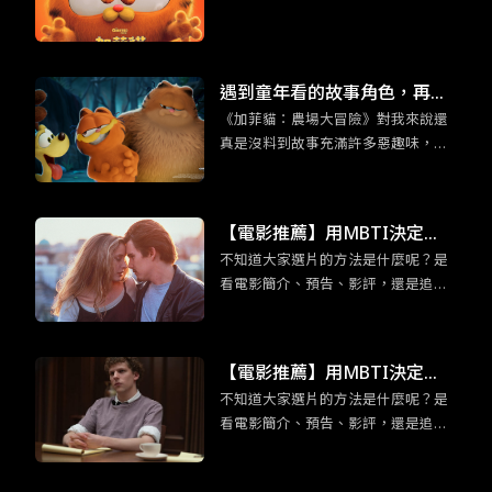
劇動畫
遇到童年看的故事角色，再世
《加菲貓：農場大冒險》對我來說還
故的大人們，也會回到孩提時
真是沒料到故事充滿許多惡趣味，外
期的模樣。
加你所熟悉的加菲貓的超能力：吃千
層麵，以及本系列作品全新角色：加
菲貓他老爸也登場。都講到這樣了，
【電影推薦】用MBTI決定
身為加菲貓鐵粉們還不看爆？
不知道大家選片的方法是什麼呢？是
吧！適合「渴望深度交流」EN
看電影簡介、預告、影評，還是追各
FP競選者的五部電影
大影展片單呢？為免錯過有趣又合胃
口的電影而感到扼腕，各位不妨可以
用 MBTI 十六型人格決定，給那些不
【電影推薦】用MBTI決定
曾想過要看的片一個機會喔！在正文
不知道大家選片的方法是什麼呢？是
吧！ESTP企業家「足智多謀」
開始前，我們先來認識ENFP競選者
看電影簡介、預告、影評，還是追各
吧！ENFP競選者看似外向活潑，交友
的五部電影
大影展片單呢？為免錯過有趣又合胃
廣闊，但實際上他們十分渴望與他人
口的電影而感到扼腕，各位不妨可以
建立有意義的情感聯繫。有鑑於此，