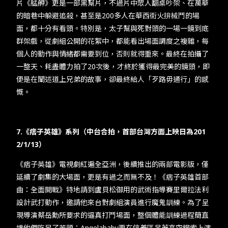
片《艋舺》更是一部黑幫片，不過片中眾人翻桌吵架、在萬華
的暗巷中躲避追殺，甚至是200多人在華西街火拚械鬥的場
面，都十分有看頭。特別是，太子幫與死對頭的一場一鏡到底
群架戲，從劇組公開的花絮中，都能看出場面調度之複雜，每
個人的動作與情緒都需要到位，否則就得重來。最終在拍攝了
一整天、耗盡體力拍了20次後，才終於獲得最完美的鏡頭，即
便是在闡述道上兄弟的故事，卻最終給人「歹路毋通行」的感
慨。
7.《痞子英雄》系列（中台合拍，首部台灣方面上映日為201
2/1/13）
《痞子英雄》電視劇紅遍全亞洲，後續推出的兩部電影版，僅
延續了劇集的大場面，更是有過之而無不及！《痞子英雄首部
曲：全面開戰》特地請到盧貝松御用的武術指導賽里爾拉法利
設計武打動作，邀請他來台對劇組演員進行魔鬼訓練。為了呈
現導演蔡岳勳所要求的逼真打鬥場面，整個體能訓練過程簡直
讓他們吃足了苦頭；Angelababy更在信義區吊著高空鋼索上演