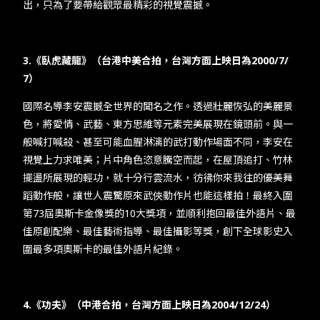
出，只為了要帶給觀眾最精彩的視覺震撼。
3.《臥虎藏龍》（台港中美合拍，台灣方面上映日為2000/7/
7）
國際名導李安震撼全世界的聞名之作。透過壯麗恢弘的美麗景
色，將愛情、武藝、東方思維等元素完美展現在鏡頭前。與一
般喊打喊殺、甚至可能血腥淋漓的武打動作場面不同，李安在
視覺上力求唯美；片中角色恣意騰空而起，在屋頂追打、竹林
擺盪所展現的輕功，就十分行雲流水，彷彿你來我往的優美舞
蹈動作般，讓世人震驚原來武俠動作片也能這樣拍！最終入圍
第73屆奧斯卡金像獎的10大獎項，並順利抱回最佳外語片、最
佳原創配樂、最佳藝術指導、最佳攝影等獎，創下全球影史入
圍最多項奧斯卡的最佳外語片紀錄。
4.《功夫》（中港合拍，台灣方面上映日為2004/12/24）