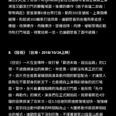
滑落又翻滾打鬥的艱難場面。後續的續作《痞子英雄二部曲：
黎明再起》更是豪擲6億台幣打造，動用300支槍械、上萬個爆
破彈，和超過300輛車打造飛車，讓觀眾看到各種飛車追逐、
爆破、核彈爆炸、飛機爆炸、墜機迫降、肉搏、槍戰等精彩動
作和打鬥場面，視覺效果一流，也讓觀眾看了直呼過癮！
8. 《狂徒》（台灣，2018/10/26上映）
《狂徒》一片在宣傳時，就打著「窮途末路、殺出血路」的口
號，不過擔綱演出的吳慷仁、林哲熹，卻都沒有真正武打底
子，該片完全是靠著鏡頭與演員動作間的緊密配合，才讓眾人
能夠在不靠替身的狀況下，也能親自上演精彩絕倫的武打場
面。當中，全片最畫龍點睛的海產店打鬥戲，是採用「先作
曲、再動作」的模式，演員們在正式開拍前，就跟著將近4分
鐘的音樂排演了百來次，從0.5倍速到原速度慢慢加快、慢慢練
習，直到找出動作節奏的時間點為止。大膽將動作與音樂相結
合的模式，讓觀眾留下深刻印象，不僅獲選第23屆釜山影展