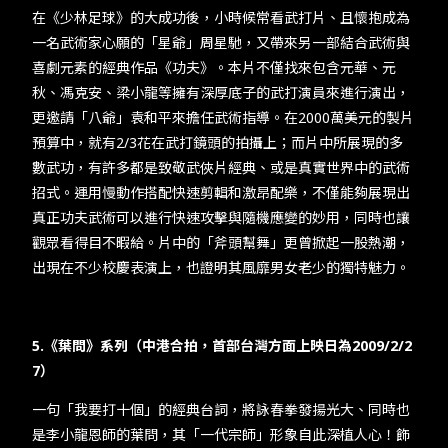
在《少林足球》的大成功後，小時候常看武打片、且懷抱成為
一名武術家心願的「星爺」周星馳，又帶來另一部結合武術與
喜劇元素的經典作品《功夫》。本片不僅找來包含元華、元
秋、馮克安、梁小龍等擁有深厚底子的武打演員來進行演出，
更邀請「八爺」袁和平來擔任武術指導。在2000萬美元的製片
預算中，就有2/3花在武打鏡頭的拍攝上；而片中所展現的多
數武功，有許多都是致敬武俠片經典、或是真實世界中的武術
招式。運用慢動作搭配快速剪輯和激昂配樂，不僅能夠展現出
真正功夫武術可以進行快速攻擊與隨機應變的妙用，同時也讓
觀眾看得目不暇給。片中的「斧頭幫舞」更曾掀起一股熱潮，
出現在不少校慶表演上，也證明其風靡男女老少的獨特魅力。
5.《葉問》系列（中港合拍，首部台灣方面上映日為2009/2/2
7）
一句「我要打十個」的經典台詞，將詠春拳發揚光大、同時也
是李小龍恩師的葉問，其「一代宗師」形象自此深植人心！飾