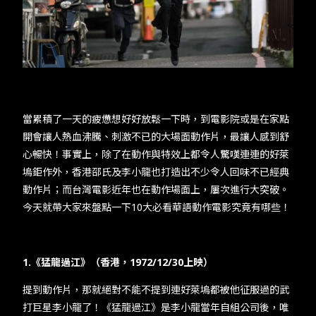
TW
EN
JP
KR
當累積了一天的疲憊想好好放鬆一下時，到電影院或是在家點
開會讓人熱血沸騰、刺激不已的大場面動作片，最讓人感到舒
心暢快！事實上，除了在動作與特效上都令人驚嘆連連的好萊
塢鉅作外，香港邵氏及李小龍也打造出不少令人回味不已經典
動作片；而台灣電影近年也在動作場面上，屢次進行大突破。
今天就帶大家來盤點一下10大必看華語動作電影究竟有哪些！
1.《猛龍過江》（香港，1972/12/30上映）
提到動作片，那就絕對不能不提到連好萊塢都被他征服過的武
打巨星李小龍了！《猛龍過江》是李小龍當年自組公司後，唯