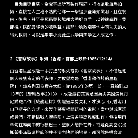
一自編自導自演、全權掌握所有製作環節。特地遠赴羅馬拍
攝，直接在人生地不熟的他鄉一一擊退那些角頭黨羽，且在餐
館、後巷，甚至是羅馬競技場都大秀好身手，以神速拳腳、雙
節棍，搭配最經典的嚎叫聲，讓那些膽敢嘲笑他中國功夫的人
得到教訓，可說是集李小龍此生武學與美學之大成之作。
2.《警察故事》系列（香港，首部上映於1985/12/14）
由香港巨星成龍一手打造的系列電影《警察故事》，不僅是他
個人最獲肯定的代表作，更被譽為是「香港動作片的里程
碑」。該系列因為實在太紅，從1985年的第一部，一直拍到20
13年的《警察故事2013》。成龍最初其實是因為與美國演員丹
尼愛羅合作《威龍猛探》後遭遇票房失利，才決心回到香港用
自己擅長的方式，來製作警察相關題材的電影。當中與成家班
成員們，不斷挑戰人體極限，上演各種高難度動作，包括用雨
傘勾住轉向中的行駛巴士、整個人懸掛在外，或是從高空跳出
抓著掛滿聖誕燈飾的柱子滑向地面的場景，都可說是搏命演