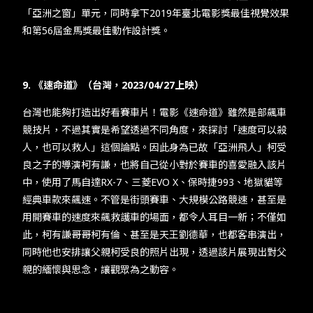
「亞洲之窗」單元，同時拿下2019年臺北電影獎最佳視覺效果
和第56屆金馬獎最佳動作設計獎。
9. 《速命道》（台灣，2023/04/27上映）
台灣也能夠打造出好看賽車片！電影《速命道》雖然是部飆車
競技片，不過其實是希望透過不同角度，來探討「速度可以殺
人，也可以救人」這個論點。因此身為已故「亞洲飛人」柯受
良之子的導演柯有謙，也將自己從小對於賽車的喜愛融入該片
中，使用了馬自達RX-7、三菱EVO X、保時捷993、地獄貓等
經典車款來飆速。不管是街頭賽車、大規模公路競速，甚至是
用開賽車的速度來飆救護車的場面，都令人耳目一新；不僅如
此，柯有謙哥哥柯有倫、甚至是天王劉德華，也都客串演出，
同時他也安排讓父親柯受良的照片出現，透過該片展現出對父
親的緬懷與思念，讓觀眾為之動容。