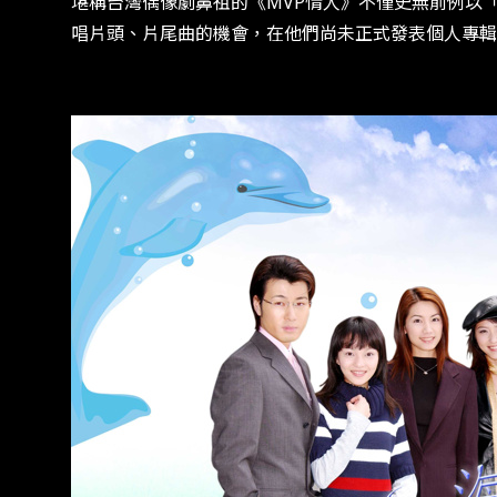
堪稱台灣偶像劇鼻祖的《MVP情人》不僅史無前例以
唱片頭、片尾曲的機會，在他們尚未正式發表個人專