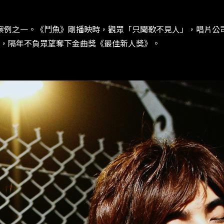
案例之一。《鬥魚》剛播映時，觀眾「只聞歌不見人」，唱片公司甚
巔峰，隔年不負眾望奪下金曲獎《最佳新人獎》。