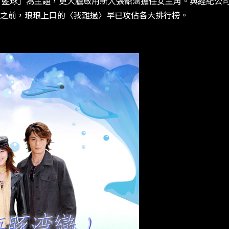
「籃球」為主題，更大膽啟用新人張韶涵擔任女主角。與經紀公司
輯之前，琅琅上口的〈我難過〉早已攻佔各大排行榜。