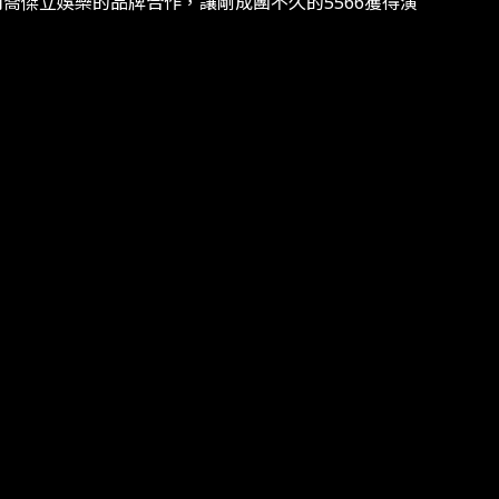
喬傑立娛樂的品牌合作，讓剛成團不久的5566獲得演