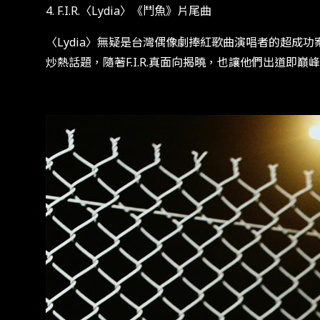
4. F.I.R.〈Lydia〉《鬥魚》片尾曲
〈Lydia〉無疑是台灣偶像劇捧紅歌曲演唱者的超成功
炒熱話題，隨著F.I.R.真面向揭曉，也讓他們出道即