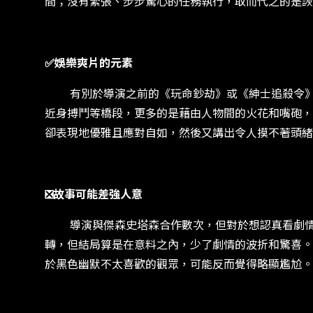
間；沒有緊張、步步驚心的任務執行，取而代之的是詼
✅娛樂爽片的元素
有別於導演之前的《玩命鈔劫》或《紳士追殺令》，
近身搏鬥等橋段，更多的是藉由人物間的火花和嘴砲，
卻表現地優雅且應對自如，然後又講出令人摸不著頭緒
❎故事可能差強人意
導演與傑森史塔森合作數次，但對於想認真看劇情的
轉，但結局算是在意料之內，少了劇情的波折和驚喜。
於黑色幽默不太喜歡的觀眾，可能反而覺得略顯尷尬。