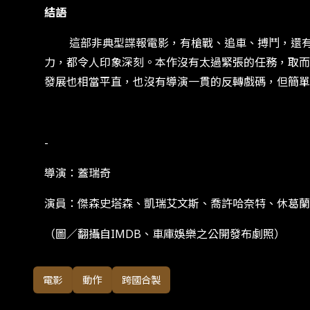
結語
這部非典型諜報電影，有槍戰、追車、搏鬥，還有臥
力，都令人印象深刻。本作沒有太過緊張的任務，取而
發展也相當平直，也沒有導演一貫的反轉戲碼，但簡單
-
導演：蓋瑞奇
演員：傑森史塔森、凱瑞艾文斯、喬許哈奈特、休葛蘭
（圖／翻攝自IMDB、車庫娛樂之公開發布劇照）
電影
動作
跨國合製