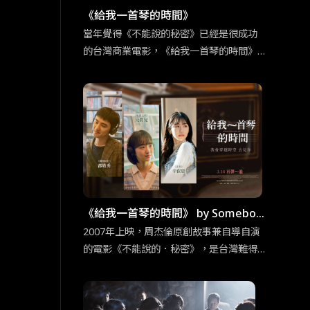
《給我一首琴的時間》
當年覺得《不能說的秘密》已經是很成功
的台灣商業電影，《給我一首琴的時間》
更證明當時周杰倫的創意真的超乎群人。
這部改編電影不只是照本宣科，大致上的
架構並未不同，但無倫是情節的細節上或
是人物設定的更動上，還是有原創性的巧
思。
《給我一首琴的時間》 by Somebod
y Sue／普通人
2007年上映，周杰倫原創故事兼自導自演
的電影《不能說的．秘密》，是台灣難得
可以逆襲日韓的優秀作品，某程度也可說
是「台灣感性」（대만감성）的始祖之一。
多虧我們杰倫哥，至今仍能在電影主要取