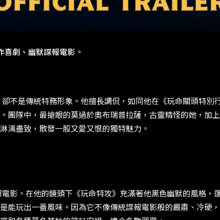
作喜劇、幽默諜報電影。
不是傳統特務形象。他擅長調侃，如同他在《玩命關頭特別行
。團隊中，最搶眼的莫過於奧布瑞普拉薩，古靈精怪的她，加上
淋漓盡致，散發一股又愛又恨的獨特魅力。
影。在他的鏡頭下《玩命特攻》充滿著他黑色幽默的風格，運
是能玩出一番風味。因為它不像傳統諜報電影般的嚴肅、冷硬，