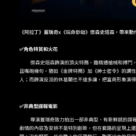
《阿拉丁》蓋瑞奇x《玩命鈔劫》傑森史塔森，帶來動
✅角色特質和火花
傑森史塔森飾演的頂尖特務，雖精通槍械和搏鬥，卻
且嘴砲幾句，猶如《金牌特務》加《紳士密令》的調性
人；而飾演反派的休葛蘭也不遑多讓，把富商形象演得
✅非典型諜報電影
導演蓋瑞奇致力拍出一部非典型、有新鮮感的諜報電
劇情的內容及安排不是特別創新，但在套路的呈現上還