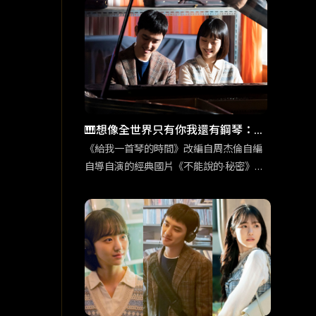
這個敏感身份碰撞出奇妙的火花。
🎹想像全世界只有你我還有鋼琴：
《給我一首琴的時間》重現經典的新
《給我一首琴的時間》改編自周杰倫自編
自導自演的經典國片《不能說的·秘密》，
浪漫
韓版片名靈感也是來自周杰倫的歌曲〈給
我一首歌的時間〉。