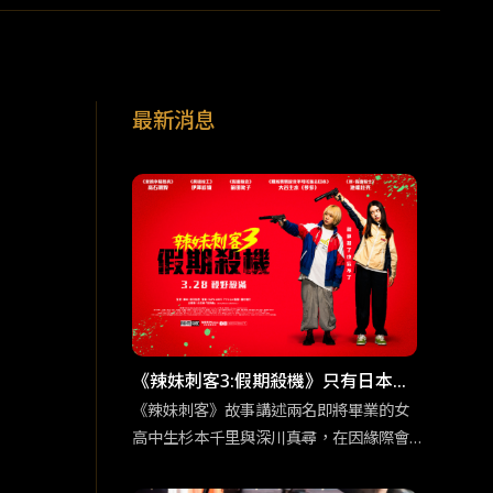
最新消息
《辣妹刺客3:假期殺機》只有日本才
能拍得出來的動作類型
《辣妹刺客》故事講述兩名即將畢業的女
高中生杉本千里與深川真尋，在因緣際會
下從事了殺手工作。Z世代注重個人感受以
及相對沒有事業野心的性格特質，與殺手