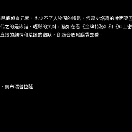
底偵查元素，也少不了人物間的嘴砲，傑森史塔森的冷面笑匠
代之的是詼諧、輕鬆的笑料，猶如在看《金牌特務》和《紳士密
直接的劇情和荒誕的幽默，卻適合放鬆腦袋去看。
、奧布瑞普拉薩