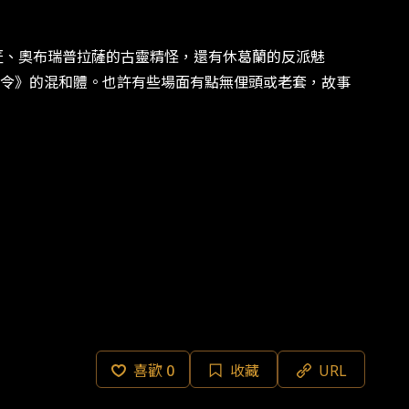
、奧布瑞普拉薩的古靈精怪，還有休葛蘭的反派魅
令》的混和體。也許有些場面有點無俚頭或老套，故事
喜歡
0
收藏
URL