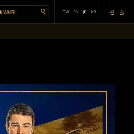
TW
EN
JP
KR