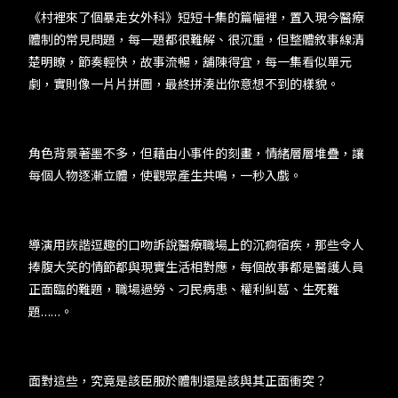
《村裡來了個暴走女外科》短短十集的篇幅裡，置入現今醫療
體制的常見問題，每一題都很難解、很沉重，但整體敘事線清
楚明瞭，節奏輕快，故事流暢，舖陳得宜，每一集看似單元
劇，實則像一片片拼圖，最終拼湊出你意想不到的樣貌。
角色背景著墨不多，但藉由小事件的刻畫，情緒層層堆疊，讓
每個人物逐漸立體，使觀眾產生共鳴，一秒入戲。
導演用詼諧逗趣的口吻訴說醫療職場上的沉痾宿疾，那些令人
捧腹大笑的情節都與現實生活相對應，每個故事都是醫護人員
正面臨的難題，職場過勞、刁民病患、權利糾葛、生死難
題……。
面對這些，究竟是該臣服於體制還是該與其正面衝突？