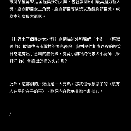
TW
EN
JP
KR
該劇榮獲第58屆金鐘獎多項大獎，包含戲劇節目最具潛力新人
獎、戲劇節目女主角獎、戲劇節目導演獎以及戲劇節目獎，成
為本年度最大贏家。
《村裡來了個暴走女外科》劇情描述外科醫師「小劉」（蔡淑
臻 飾）被調往南南灣村的陽光醫院，與村民們相處過程的爆笑
日常還有出乎意料的感情線，究竟小劉跟純情忠犬小廚師（朱
軒洋 飾）會擦出怎樣的火花呢？
此外，這部劇的片頭曲是一大亮點，那我懂你意思了的〈沒有
人在乎你在乎的事〉，歌詞內容徹底貫徹本劇核心。
/