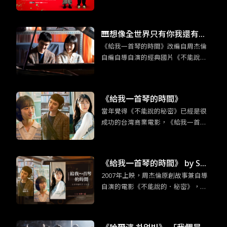
因緣際會下從事了殺手工作。Z世代注
重個人感受以及相對沒有事業野心的
性格特質，與殺手這個敏感身份碰撞
🎹想像全世界只有你我還有鋼
出奇妙的火花。
《給我一首琴的時間》改編自周杰倫
琴：《給我一首琴的時間》重
自編自導自演的經典國片《不能說的·
現經典的新浪漫
秘密》，韓版片名靈感也是來自周杰
倫的歌曲〈給我一首歌的時間〉。
《給我一首琴的時間》
當年覺得《不能說的秘密》已經是很
成功的台灣商業電影，《給我一首琴
的時間》更證明當時周杰倫的創意真
的超乎群人。這部改編電影不只是照
本宣科，大致上的架構並未不同，但
《給我一首琴的時間》 by So
無倫是情節的細節上或是人物設定的
2007年上映，周杰倫原創故事兼自導
mebody Sue／普通人
更動上，還是有原創性的巧思。
自演的電影《不能說的．秘密》，是
台灣難得可以逆襲日韓的優秀作品，
某程度也可說是「台灣感性」（대만
감성）的始祖之一。多虧我們杰倫