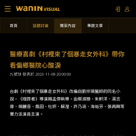
首頁
話題討論
獨家內容
專題文章
關於我們
作品列表
醫療喜劇《村裡來了個暴走女外科》帶你
影視專題
看偏鄉醫院心酸淚
九號球 發表於
2023-11-08 20:00:00
聯繫我們
台劇《村裡來了個暴走女外科》改編自劉宗瑀醫師的同名小
說，《噬罪者》導演賴孟傑執導，由蔡淑臻、朱軒洋、湯志
限定活動
偉、楊麗音、風田、杜姸、蘇瀅、許乃涵、海裕芬、張再興等
實力派演員主演。