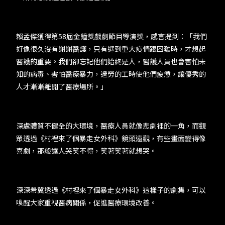
賴孟傑獲得第58屆金鐘獎戲劇節目導演獎，感言提到：「我們
好像很久沒有謝謝醫護，只有遇到重大疫情跟困難時，才想起
醫護的重要。我們卻忘記他們始終是人，醫護人員也會害怕未
知的病毒、害怕醫療暴力，過勞的工時使他們疲憊，讓優秀的
人才漸漸離開了醫療場所。」
深處體質不健全的大環境，醫療人員就像悲劇裡的一角，而觀
眾透過《村裡來了個暴走女外科》鏡頭遠觀，有些畫面變得像
喜劇，那般讓人哭笑不得，笑著笑著就想哭。
深深希冀透過《村裡來了個暴走女外科》這樣子的劇集，可以
喚醒大家重視醫病關係，促進醫療環境改善。