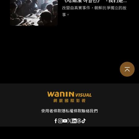
《哈爾濱 하얼빈》 「我們是為
哥，至今仍能在電影主要取景地的淡
改變自真實事件，朝鮮抗爭獨立的故
了死去的同志而活。」
水，看見許多年輕的韓國女孩子來朝
事。
聖。
使用者條款
隱私權條款
聯絡我們
© 2026 Wanin International Visual Enterprise, Ltd. 及其關係企業。版權所有。