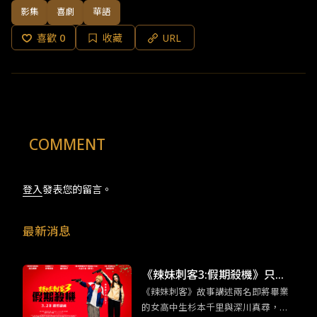
影集
喜劇
華語
喜歡
0
收藏
URL
COMMENT
登入
發表您的留言。
最新消息
《辣妹刺客3:假期殺機》只有
《辣妹刺客》故事講述兩名即將畢業
日本才能拍得出來的動作類型
的女高中生杉本千里與深川真尋，在