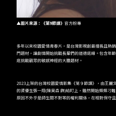
▲圖片來源：《第9節課》
官方粉專
多年以來校園愛情青春片，是台灣影視創最擅長且熱銷
門題材，讓劇情開始挑戰長輩們的道德底線。包含年齡
底挑戰觀眾的敏感神經的大膽題材。
2023上架的台灣校園愛情影集《第９節課》，由王麗
的資優生張一翔(陳昊森 飾)給盯上，雖然開始頻頻
原因不外乎是師生間不對等的權利關係，在相對保守且