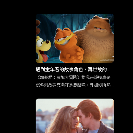
遇到童年看的故事角色，再世故的大
人們，也會回到孩提時期的模樣。
《加菲貓：農場大冒險》對我來說還真是
沒料到故事充滿許多惡趣味，外加你所熟
悉的加菲貓的超能力：吃千層麵，以及本
系列作品全新角色：加菲貓他老爸也登
場。都講到這樣了，身為加菲貓鐵粉們還
不看爆？