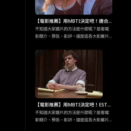
【電影推薦】用MBTI決定吧！適合
「渴望深度交流」ENFP競選者的五
不知道大家選片的方法是什麼呢？是看電
影簡介、預告、影評，還是追各大影展片
部電影
單呢？為免錯過有趣又合胃口的電影而感
到扼腕，各位不妨可以用 MBTI 十六型人
格決定，給那些不曾想過要看的片一個機
會喔！在正文開始前，我們先來認識ENFP
競選者吧！ENFP競選者看似外向活潑，交
友廣闊，但實際上他們十分渴望與他人建
立有意義的情感聯繫。有鑑於此，今天要
介紹的五部電影皆建立在「交流」之上，
一起來看是哪些電影吧！
【電影推薦】用MBTI決定吧！ESTP
企業家「足智多謀」的五部電影
不知道大家選片的方法是什麼呢？是看電
影簡介、預告、影評，還是追各大影展片
單呢？為免錯過有趣又合胃口的電影而感