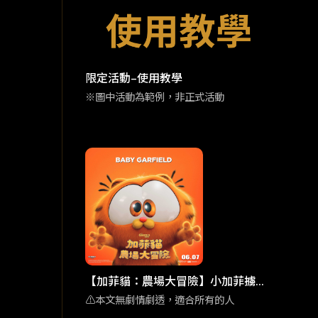
限定活動–使用教學
※圖中活動為範例，非正式活動
【加菲貓：農場大冒險】小加菲擄獲
人心 彩蛋滿滿的家庭喜劇動畫
⚠️本文無劇情劇透，適合所有的人