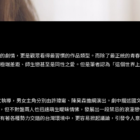
的劇情，更是觀眾看得最習慣的作品類型。而除了最正統的青春
極端差距、師生戀甚至是同性之愛。但是筆者認為「這個世界上
文執導，男女主角分別由許瑋甯、陳昊森擔綱演出。劇中描述國文
刁難，但不對盤兩人也迅速萌生曖昧情愫，發展出一段禁忌的浪漫
有著各種勢力交錯的台灣環境中，更容易掀起議論，引發令人意