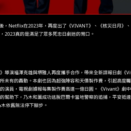
戀》之後，Netflix在2023年，再度出了《VIVANT》、《核
，2023真的是滿足了眾多死忠日劇迷的胃口。
》導演福澤克雄與堺雅人再度攜手合作，帶來全新諜報日劇《Viv
所未有的轟動。本劇也因為超強陣容和天價製作費，引起高度矚
的演員，電視劇據報每集製作費高達一億日圓。《Vivant》劇
的幫助下，乃木和薰成功逃脫巴爾卡當地警察的追捕，平安抵達
乃木依舊無法停下腳步。