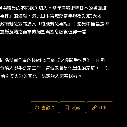
與現場職員的不同視角切入。當年海嘯衝擊日本的畫面讓
件」的濃縮，還原日本宮城縣當年規模9.0的大地
政府緊急宣布進入「核能緊急事態」！影集中無論是海
震撼及隨之而來的絕望與窒息感很值得一看。
漫畫作品的Netflix日劇《火燒御手洗家》，由新
分潛入御手洗家工作，這個家曾是他出生的家庭，一次
年前引發火災的真兇，決定深入豪宅找尋。
喜歡
0
收藏
URL