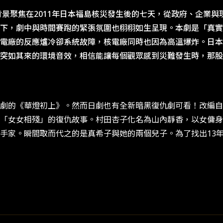
背景聚焦在2011年日本福島核災發生後的七天，從政府、企業
下，劇中與時間賽跑的緊張氛圍也栩栩如生呈現。本劇是「真實事
電廠的反應爐冷卻系統故障，核電廠同時也因為高溫爆炸。日本
突如其來的環境音效，相信能讓每個觀眾感到災難發生時，那股
的《華燈初上》。然而日劇也有全新暗黑復仇劇可看！改編自同名
「女女相殘」的復仇故事。村田杏子化名為山內靜香，以女傭身
手家。瞬間取而代之的是真希子與她的兩個兒子。為了找出13