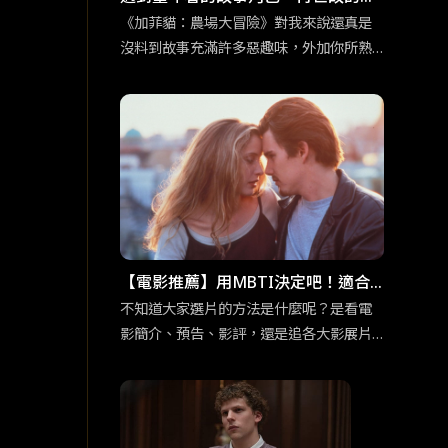
人們，也會回到孩提時期的模樣。
《加菲貓：農場大冒險》對我來說還真是
沒料到故事充滿許多惡趣味，外加你所熟
悉的加菲貓的超能力：吃千層麵，以及本
系列作品全新角色：加菲貓他老爸也登
場。都講到這樣了，身為加菲貓鐵粉們還
不看爆？
【電影推薦】用MBTI決定吧！適合
「渴望深度交流」ENFP競選者的五
不知道大家選片的方法是什麼呢？是看電
影簡介、預告、影評，還是追各大影展片
部電影
單呢？為免錯過有趣又合胃口的電影而感
到扼腕，各位不妨可以用 MBTI 十六型人
格決定，給那些不曾想過要看的片一個機
會喔！在正文開始前，我們先來認識ENFP