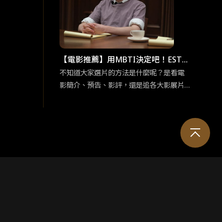
競選者吧！ENFP競選者看似外向活潑，交
友廣闊，但實際上他們十分渴望與他人建
立有意義的情感聯繫。有鑑於此，今天要
介紹的五部電影皆建立在「交流」之上，
一起來看是哪些電影吧！
【電影推薦】用MBTI決定吧！ESTP
企業家「足智多謀」的五部電影
不知道大家選片的方法是什麼呢？是看電
影簡介、預告、影評，還是追各大影展片
單呢？為免錯過有趣又合胃口的電影而感
到扼腕，各位不妨可以用 MBTI 十六型人
格決定，給那些不曾想過要看的片一個機
會喔！在正文開始前，我們先來認識ESTP
企業家吧！既然有「企業家」的稱號，那
麼大膽、創新、足智多謀便是這類人的最
佳寫照！奠基於此特質，今天要介紹的五
部電影皆以「挑戰冒險」、「聰明勇敢」
為題，各位企業家們趕緊跟我們一起看看
吧！