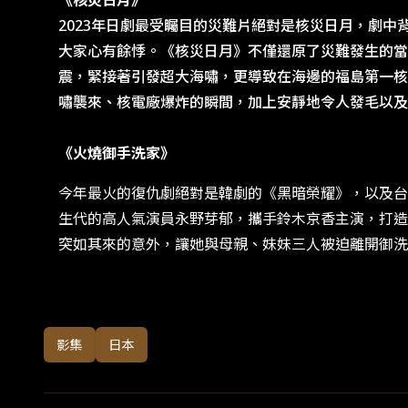
《核災日月》
2023年日劇最受矚目的災難片絕對是核災日月，劇中
大家心有餘悸。《核災日月》不僅還原了災難發生的當
震，緊接著引發超大海嘯，更導致在海邊的福島第一核
嘯襲來、核電廠爆炸的瞬間，加上安靜地令人發毛以及
《火燒御手洗家》
今年最火的復仇劇絕對是韓劇的《黑暗榮耀》，以及台劇
生代的高人氣演員永野芽郁，攜手鈴木京香主演，打造
突如其來的意外，讓她與母親、妹妹三人被迫離開御洗
影集
日本