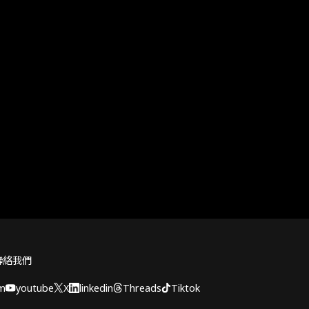
聯絡我們
am
youtube
X
linkedin
Threads
Tiktok