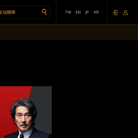
TW
EN
JP
KR