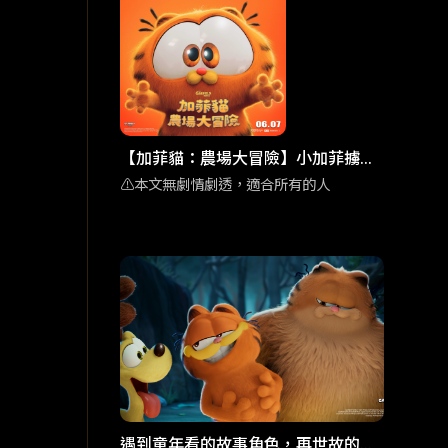
【加菲貓：農場大冒險】小加菲擄獲
人心 彩蛋滿滿的家庭喜劇動畫
⚠️本文無劇情劇透，適合所有的人
遇到童年看的故事角色，再世故的大