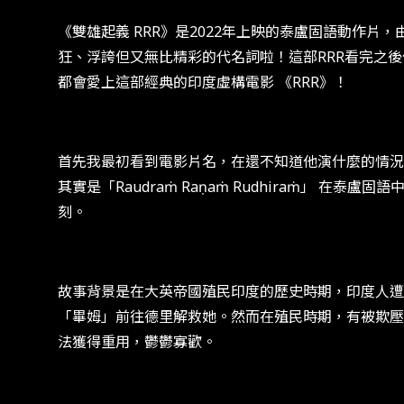
《雙雄起義 RRR》是2022年上映的泰盧固語動作片，
狂、浮誇但又無比精彩的代名詞啦！這部RRR看完之
都會愛上這部經典的印度虛構電影 《RRR》！
首先我最初看到電影片名，在還不知道他演什麼的情況下
其實是「Raudraṁ Raṇaṁ Rudhiraṁ」
刻。
故事背景是在大英帝國殖民印度的歷史時期，印度人遭
「畢姆」前往德里解救她。然而在殖民時期，有被欺壓
法獲得重用，鬱鬱寡歡。