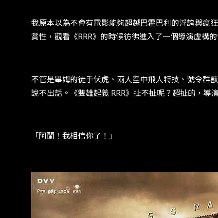
我原本以為不會有電影能夠超越巴霍巴利的浮誇與瘋狂...
賞性，觀看《RRR》的時候彷彿進入了一個導演虛構
不管是畢姆的徒手伏虎、兩人空中飛人特技、號令群獸
說不出話。《雙雄起義 RRR》扯不扯呢？超扯的，
「阿蘭！我相信你了！」