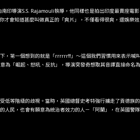
由南印導演S.S. Rajamouli執導，他同樣也是拍出印度最
後你才會知道甚麼叫做真正的「爽片」，不僅看得很爽，還娛樂
，第一個想到的就是「rrrrrr!!!」～這個我們習慣用來表示
 在泰盧固語中意為「崛起、怒吼、反抗」，導演突發奇想取其音譯直接
受低等階級的歧視。當時，英國總督史考特強行擄走了貢德族的
的人民，也會有願意為統治者效力的人－「阿蘭」，在英國警隊