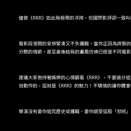
儘管《RRR》如此無極限的浮誇，但國際影評卻一致叫
電影段落間的安排緊湊又不失邏輯。當你正因為誇張的
分散的情節。甚至最後結局的畫風彷彿已經是不同電影.
建議大家抱持著娛樂的心情觀看《RRR》，不要過分
效動作的，這就是《RRR》的魅力！不矯情的讓你體
導演沒有要你追究歷史或邏輯，要你感受這股「怒吼」