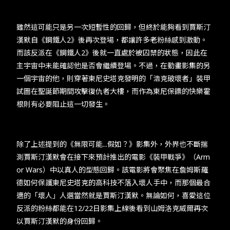
​​雖然這可能只是另一次短暫性的回歸，但終於能夠看到賈斯汀
漢默自《鋼鐵人2》後再次登場，都讓許多老粉絲感到激動。
而該反派在《鋼鐵人2》後就一直處於被囚禁的狀態，因此在
主宇宙中未能確認他是否會繼續登場。不過，在動畫影集的另
一個宇宙的他，則穿著東尼史塔克發明的「浩克破壞者」裝甲
試圖在聖誕節期間攻擊復仇者大樓，而作為東尼保鏢的快樂霍
根則有必要阻止這一切發生。​
​​除了上述提到的《無限可能...假如？》影集外，外界也不斷揣
測賈斯汀漢默會在接下來預計推出的電影《裝甲戰爭》（Arm
or Wars）中以真人的型態回歸。該電影將會聚焦在詹姆斯羅
德如何保護東尼史塔克的高科技不落入壞人手中，而那個最合
適的「壞人」人選當然就是賈斯汀漢默。無論如何，喜愛這位
反派的粉絲都能在12/22日影集上線後看到山姆洛克威爾再次
以賈斯汀漢默的身份回歸。​