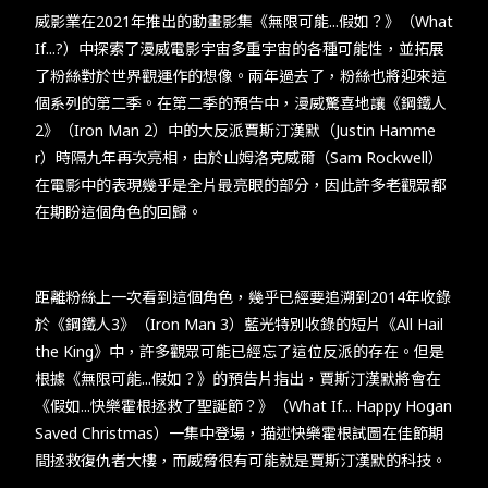
威影業在2021年推出的動畫影集《無限可能...假如？》（What
If...?）中探索了漫威電影宇宙多重宇宙的各種可能性，並拓展
了粉絲對於世界觀運作的想像。兩年過去了，粉絲也將迎來這
個系列的第二季。在第二季的預告中，漫威驚喜地讓《鋼鐵人
2》（Iron Man 2）中的大反派賈斯汀漢默（Justin Hamme
r）時隔九年再次亮相，由於山姆洛克威爾（Sam Rockwell）
在電影中的表現幾乎是全片最亮眼的部分，因此許多老觀眾都
在期盼這個角色的回歸。​
​​距離粉絲上一次看到這個角色，幾乎已經要追溯到2014年收錄
於《鋼鐵人3》（Iron Man 3）藍光特別收錄的短片《All Hail
the King》中，許多觀眾可能已經忘了這位反派的存在。但是
根據《無限可能...假如？》的預告片指出，賈斯汀漢默將會在
《假如...快樂霍根拯救了聖誕節？》（What If... Happy Hogan
Saved Christmas）一集中登場，描述快樂霍根試圖在佳節期
間拯救復仇者大樓，而威脅很有可能就是賈斯汀漢默的科技。​