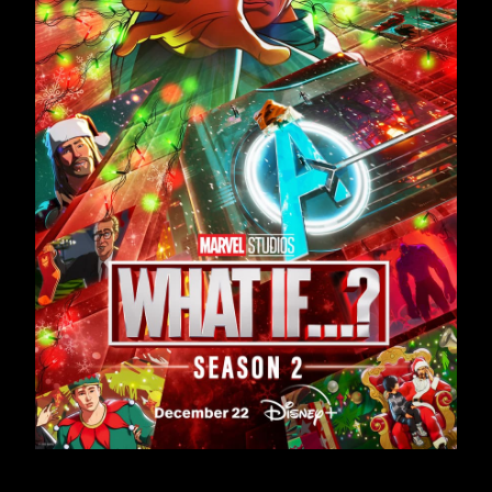
TW
EN
JP
KR