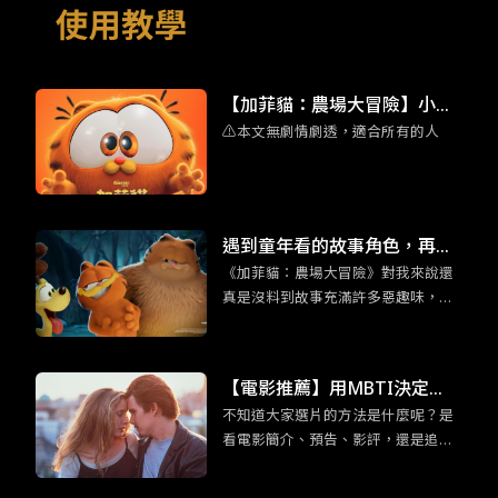
【加菲貓：農場大冒險】小加
⚠️本文無劇情劇透，適合所有的人
菲擄獲人心 彩蛋滿滿的家庭喜
劇動畫
遇到童年看的故事角色，再世
《加菲貓：農場大冒險》對我來說還
故的大人們，也會回到孩提時
真是沒料到故事充滿許多惡趣味，外
期的模樣。
加你所熟悉的加菲貓的超能力：吃千
層麵，以及本系列作品全新角色：加
菲貓他老爸也登場。都講到這樣了，
【電影推薦】用MBTI決定
身為加菲貓鐵粉們還不看爆？
不知道大家選片的方法是什麼呢？是
吧！適合「渴望深度交流」EN
看電影簡介、預告、影評，還是追各
FP競選者的五部電影
大影展片單呢？為免錯過有趣又合胃
口的電影而感到扼腕，各位不妨可以