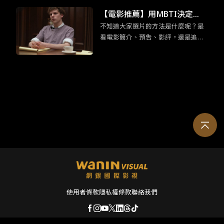
用 MBTI 十六型人格決定，給那些不
【電影推薦】用MBTI決定
曾想過要看的片一個機會喔！在正文
不知道大家選片的方法是什麼呢？是
吧！ESTP企業家「足智多謀」
開始前，我們先來認識ENFP競選者
看電影簡介、預告、影評，還是追各
吧！ENFP競選者看似外向活潑，交友
的五部電影
大影展片單呢？為免錯過有趣又合胃
廣闊，但實際上他們十分渴望與他人
口的電影而感到扼腕，各位不妨可以
建立有意義的情感聯繫。有鑑於此，
用 MBTI 十六型人格決定，給那些不
今天要介紹的五部電影皆建立在「交
曾想過要看的片一個機會喔！在正文
流」之上，一起來看是哪些電影吧！
開始前，我們先來認識ESTP企業家
吧！既然有「企業家」的稱號，那麼
大膽、創新、足智多謀便是這類人的
最佳寫照！奠基於此特質，今天要介
紹的五部電影皆以「挑戰冒險」、
「聰明勇敢」為題，各位企業家們趕
緊跟我們一起看看吧！
使用者條款
隱私權條款
聯絡我們