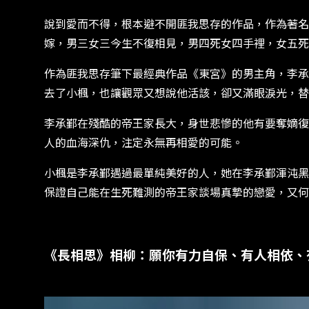
說到愛而不得，根本避不開匪我思存的作品，作為著名悲劇
嫁，男三女三今生不復相見，男四死女四手裡，女五死
作為匪我思存筆下最經典作品《東宮》的男主角，李承
去了小楓，也讓觀眾又想說他活該，卻又滿眼淚光，替
李承鄞在殘酷的帝王家長大，身世悲慘的他有要奪嫡復
人的血海深仇，注定永無再相愛的可能。
小楓是李承鄞遇過最單純美好的人，她在李承鄞渾沌黑
保證自己能在生死難測的帝王家談場真摯的戀愛，又何
《長相思》相柳：願你有力自保、有人相依、