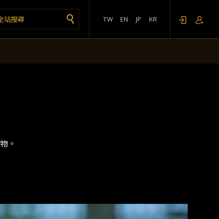
TW
EN
JP
KR
物。