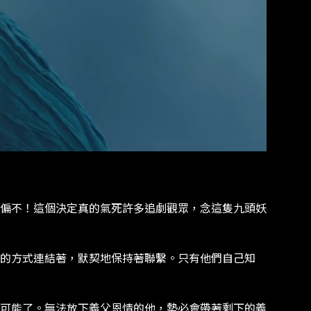
偏不！這個決定真的氣死許多追劇觀眾，念這隻九頭妖
的方式連結著，默契地保持著聯繫。只有他們自己知
可能了。無法放下義父恩情的他，勢必會帶著剩下的義