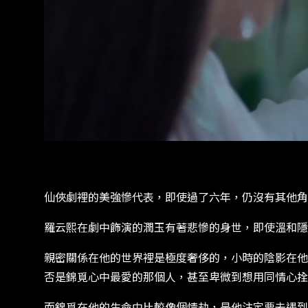
仙俠劇裡的美強慘代表，即使過了六年，仍沒有其他角
羅云熙在劇中飾演的潤玉有著悲慘的身世，即使溫和隱
親密關係在他的世界裡是極度奢侈的，小時的陰影在他
否是錦覓心中最愛的那個人，甚至卑微到想用同情心拴
而錦覓在他的生命中比較像個情劫，是他注定要去遇到