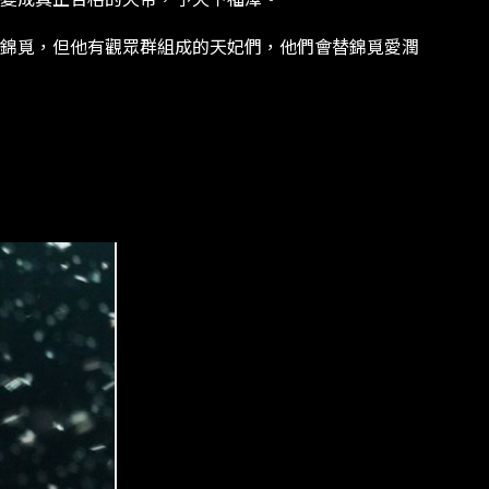
錦覓，但他有觀眾群組成的天妃們，他們會替錦覓愛潤