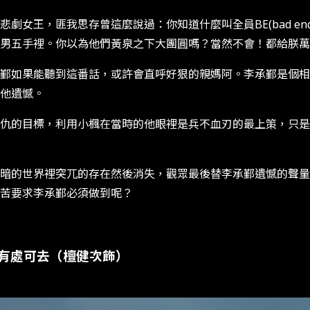
女王，匪我思存曾這麼說過：你知道什麼叫全員BE(bad en
男五手裡。你以為他們黃泉之下大團圓嗎？當然不會！都給朕萬
鄞如果能聽到這番話，或許會直呼好狠的親媽阿。李承鄞是個相
他遺憾。
仇的目標，利用小楓在當時的他眼裡是兵不血刃的最上策，只是
暗的世界裡突兀的存在然後消失，觀眾最後替李承鄞遺憾的聲量
苦要求李承鄞必須做到呢？
有處可去（檀健次飾）