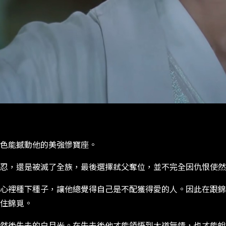
色能撼動他的美強慘寶座。
忍，還是被滅了全族，最後選擇弒父奪位，並不完全因仇恨使然
心裡種下種子，讓他總覺得自己是不配獲得愛的人。因此在跟錦
住錦覓。
然後失去的白月光。在失去後他才能領悟到大道無情，也才能蛻