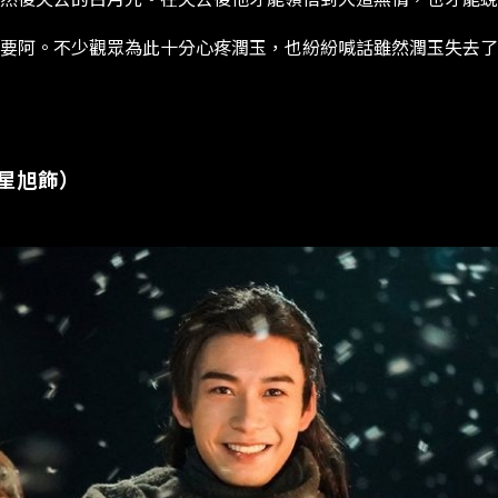
要阿。不少觀眾為此十分心疼潤玉，也紛紛喊話雖然潤玉失去了
陳星旭飾）