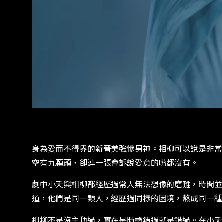
身為愛而不得界的新晉美強慘男神。相柳可以說是非常
空有九顆頭，卻連一張會訴說愛意的嘴都沒有。
劇中小夭與相柳都經歷過常人無法想像的磨難，時間並
道，他們是同一類人，經歷過同樣的困境，熬成同一種
相柳不是沒主動過，實在是時機錯過就是錯過。在小夭