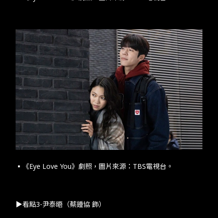
▪︎《Eye Love You​》劇照，圖片來源：​TBS​電視台。​
​​▶看點​3-​尹泰晤（蔡鍾協​ ​飾）​