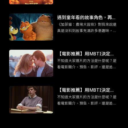
遇到童年看的故事角色，再世
《加菲貓：農場大冒險》對我來說還
故的大人們，也會回到孩提時
真是沒料到故事充滿許多惡趣味，外
期的模樣。
加你所熟悉的加菲貓的超能力：吃千
層麵，以及本系列作品全新角色：加
菲貓他老爸也登場。都講到這樣了，
【電影推薦】用MBTI決定
身為加菲貓鐵粉們還不看爆？
不知道大家選片的方法是什麼呢？是
吧！適合「渴望深度交流」EN
看電影簡介、預告、影評，還是追各
FP競選者的五部電影
大影展片單呢？為免錯過有趣又合胃
口的電影而感到扼腕，各位不妨可以
用 MBTI 十六型人格決定，給那些不
【電影推薦】用MBTI決定
曾想過要看的片一個機會喔！在正文
不知道大家選片的方法是什麼呢？是
吧！ESTP企業家「足智多謀」
開始前，我們先來認識ENFP競選者
看電影簡介、預告、影評，還是追各
吧！ENFP競選者看似外向活潑，交友
的五部電影
大影展片單呢？為免錯過有趣又合胃
廣闊，但實際上他們十分渴望與他人
口的電影而感到扼腕，各位不妨可以
建立有意義的情感聯繫。有鑑於此，
用 MBTI 十六型人格決定，給那些不
今天要介紹的五部電影皆建立在「交