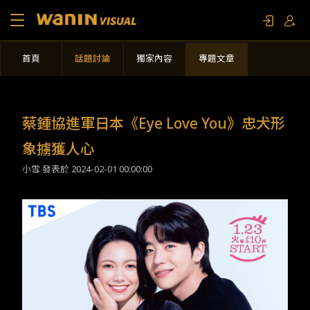
首頁
話題討論
獨家內容
專題文章
關於我們
作品列表
蔡鍾協進軍日本《Eye Love You》忠犬形
影視專題
象擄獲人心
小雪 發表於
2024-02-01 00:00:00
聯繫我們
限定活動