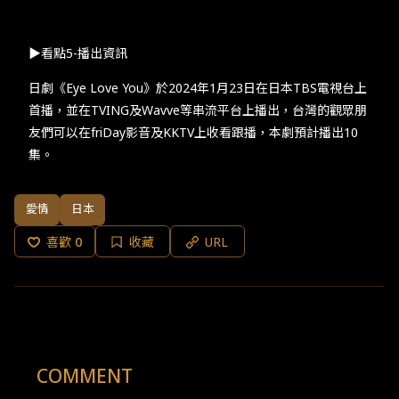
​​▶看點​5-​播出資訊​
​​日劇《​Eye Love You​》於​2024​年​1​月​23​日在日本​TBS​電視台上
首播，並在​TVING​及​Wavve​等串流平台上播出，台灣的觀眾朋
友們可以在​friDay​影音及​KKTV​上收看跟播，本劇預計播出​10​
集。​
愛情
日本
喜歡
0
收藏
URL
COMMENT