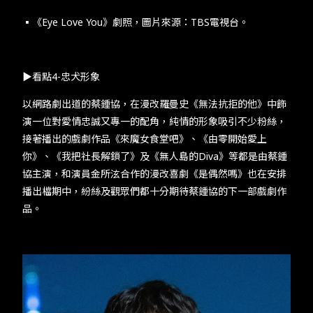
▪︎《Eye Love You​》劇照，圖片來源：​TBS​電視台。​
​​▶看點​4-​忠犬形象​
​​以網路劇出道的蔡鍾協，在漫改羅曼史《無法抗拒的他》中飾
演一位對愛情忠誠又專一的配角，純情的形象吸引不少粉絲，
接著播出的戲劇作品《來魔女食堂吧》、《由零開始愛上
你》、《我把社長解鎖了》及《無人島的​Diva​》等都是由蔡鍾
協主演，和演員金所泫合作的漫改喜劇《是偶然嗎》也在安排
播出檔期中，紛絲及觀眾們都十分期待蔡鍾協的下一部戲劇作
品。​