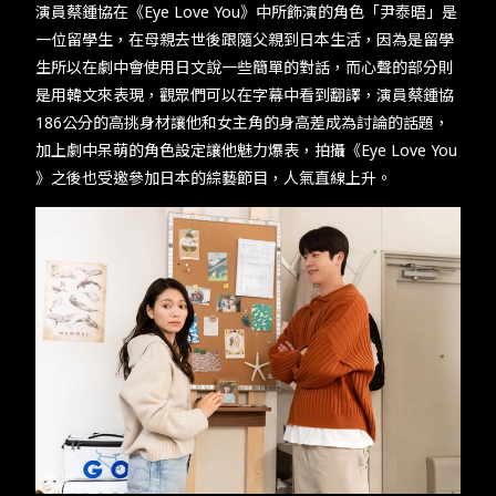
​​演員蔡鍾協在《​Eye Love You​》中所飾演的角色「尹泰晤」是
一位留學生，在母親去世後跟隨父親到日本生活，因為是留學
生所以在劇中會使用日文說一些簡單的對話，而心聲的部分則
是用韓文來表現，觀眾們可以在字幕中看到翻譯，演員蔡鍾協​
186​公分的高挑身材讓他和女主角的身高差成為討論的話題，
加上劇中呆萌的角色設定讓他魅力爆表，拍攝《​Eye Love You​
》之後也受邀參加日本的綜藝節目，人氣直線上升。​