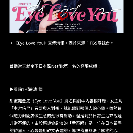
TW
EN
JP
KR
▪︎《Eye Love You​》宣傳海報，圖片來源：​TBS​電視台。​
​​首播當天就拿下日本區​Netflix​第一名的亮眼成績！​
​​▶看點​1-​精彩劇情​
​​甜蜜羅曼史《​Eye Love You​》劇名與劇中內容相呼應，女主角
「本宮侑里」只要與人對視，就能聽到那個人的心聲​​。​​雖然這
個能力對開店做生意的她很有幫助，但是對於日常生活來說是
非常不便的​​。​​由於蔡鍾協飾演的「尹泰晤」是一位在日本留學
的韓國人，心聲是用韓文表達的，導致侑里無法了解他的心