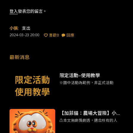
登入
發表您的留言。
小張
:
支出
2024-03-23 20:00
喜歡
0
回應
最新消息
限定活動–使用教學
※圖中活動為範例，非正式活動
【加菲貓：農場大冒險】小加
⚠️本文無劇情劇透，適合所有的人
菲擄獲人心 彩蛋滿滿的家庭喜
劇動畫