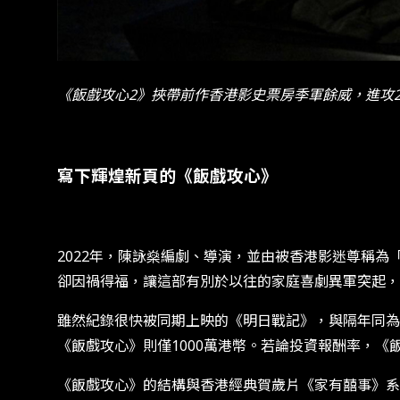
《飯戲攻心2》挾帶前作香港影史票房季軍餘威，進攻2
寫下輝煌新頁的《飯戲攻心》
2022年，陳詠燊編劇、導演，並由被香港影迷尊稱
卻因禍得福，讓這部有別於以往的家庭喜劇異軍突起，
雖然紀錄很快被同期上映的《明日戰記》，與隔年同為黃
《飯戲攻心》則僅1000萬港幣。若論投資報酬率，《
《飯戲攻心》的結構與香港經典賀歲片《家有囍事》系