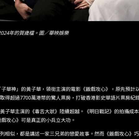
024年的賀歲檔。圖／華映娛樂
為「子華神」的黃子華，領銜主演的電影《飯戲攻心》，原先預計
取得超過7700萬港幣的驚人票房，打破香港影史華語片票房紀
子華主演的《毒舌大狀》陸續超越。《明日戰記》的拍攝成本是4
飯戲攻心》可是真正的小兵立大功。
列相似，都是講述一家三兄弟的戀愛故事。然而《飯戲攻心》巧