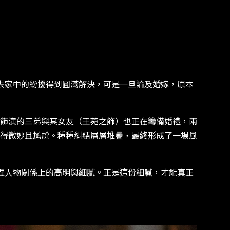
去家中的紛擾得到圓滿解決，可是一旦論及婚嫁，原本
飾演的三弟與其女友（王菀之飾）也正在籌備婚禮，兩
得微妙且尷尬。種種糾結層層堆疊，最終形成了一場風
理人物關係上的高明與細膩。正是這份細膩，才能真正