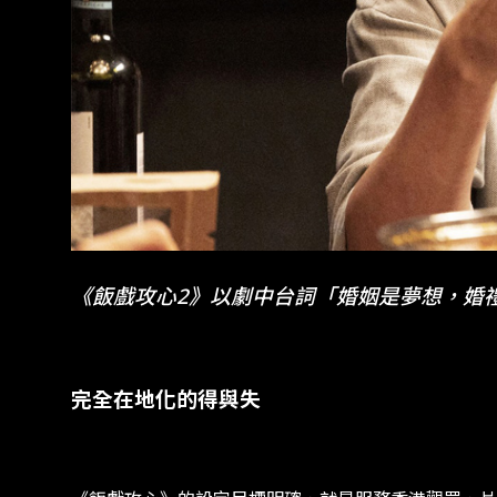
《飯戲攻心2》以劇中台詞「婚姻是夢想，婚
完全在地化的得與失