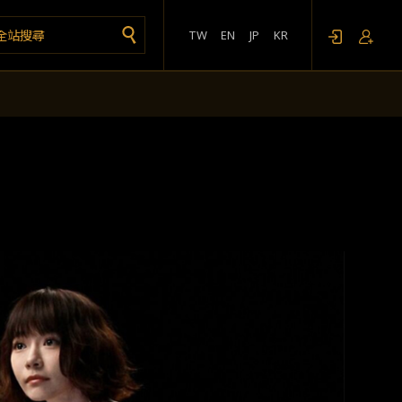
TW
EN
JP
KR