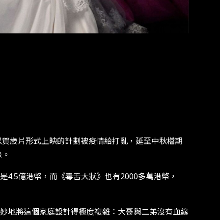
以賀歲片形式上映的計劃被疫情給打亂，延至中秋檔期
錄。
.5億港幣，而《毒舌大狀》也有2000多萬港幣，
妙地將這個家庭設計得極度複雜：大哥與二弟沒有血緣