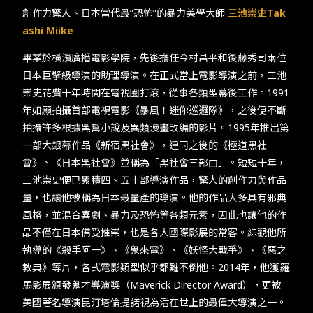
創作力驚人、日本當代最”恐怖”的暴力美學大師
三池崇史Tak
ashi Miike
畢業於橫濱廣播電影學院，先後擔任今村昌平和後藤秀司兩位
日本巨擘級導演的助理導演。在正式當上電影導演之前，三池
崇史花費十年時間在電視圈打滾，從事各類型幕後工作。1991
年如願拍攝首部電視電影《暴風！迷你巡邏隊》，之後便不斷
拍攝許多根據黑幫小說及異類漫畫改編的影片。1995年推出第
一部大銀幕作品《新宿黑社會》，連同之後的《極道黑社
會》、《日本黑社會》並稱為「黑社會三部曲」。短短十年，
三池崇史便已累積四、五十部導演作品，驚人的創作力與作品
量，也讓他被稱為日本最量產的導演。他的作品大多具有邪典
風格，並混合喜劇、暴力及恐怖等各類元素，因此也讓他的作
品不僅在日本備受推崇，也是各大國際影展的常客。綜觀他所
執導的《殺手阿一》、《鬼來電》、《妖怪大戰爭》、《惡之
教典》等片，各式電影類型似乎都難不倒他。2014年，他獲羅
馬影展頒發鬼才導演獎（Maverick Director Award），更被
美國著名導演昆汀塔倫提諾視為活在世上的最偉大導演之一。