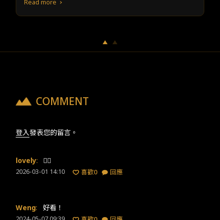
Read more
後，街上突然出現裝扮為「怪物樵夫」的連續殺人魔，以令
人髮指的手段，襲擊看似毫無牽連的被害者們，其中也包括
了私下為冷血殺人犯的精神病患者——二宮彰（龜梨和也飾
演）。
COMMENT
登入
發表您的留言。
lovely
:
👍🏻
2026-03-01 14:10
喜歡
0
回應
Weng
:
好看！
2024-05-07 09:39
喜歡
0
回應