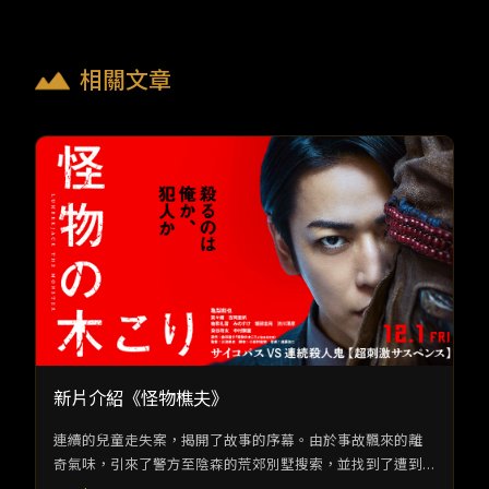
相關文章
新片介紹《怪物樵夫》
連續的兒童走失案，揭開了故事的序幕。由於事故飄來的離
奇氣味，引來了警方至陰森的荒郊別墅搜索，並找到了遭到
綁票的兒童人質，以 及名為「怪物樵夫」的童書。 二十多年