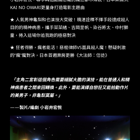
KAI NO OWARI更量身打造電影主題曲
★ 人氣男神龜梨和也演技大突破！精湛詮釋不擇手段達成殺人
目的的精神病患，攜手菜菜緒、吉岡里帆、染谷將太、中村獅
童，捲入這場你追我跑的極惡對決
★ 狂者得勝，瘋者能活！惡棍律師VS面具殺人魔！懸疑刺激
的”瘋”魔對決，日本首週票房更勝《大法師：信徒》
「主角二宮彰這個角色需要細膩大膽的演技，能在普通人和精
神病患者之間來回轉換。此外，要能演繹自戀狂又能拍動作片
的美男子，非龜梨莫屬。」
——
製片/編劇 小岩井宏悦