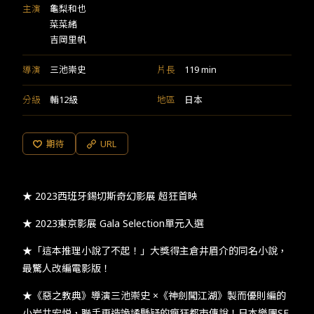
主演
龜梨和也
菜菜緒
吉岡里帆
導演
三池崇史
片長
119 min
分級
輔12級
地區
日本
期待
URL
★ 2023西班牙錫切斯奇幻影展 超狂首映
★ 2023東京影展 Gala Selection單元入選
★「這本推理小說了不起！」大獎得主倉井眉介的同名小說，
最驚人改編電影版！
★《惡之教典》導演三池崇史 ×《神劍闖江湖》製而優則編的
小岩井宏悦，聯手再造詭譎懸疑的瘋狂都市傳說！日本樂團SE