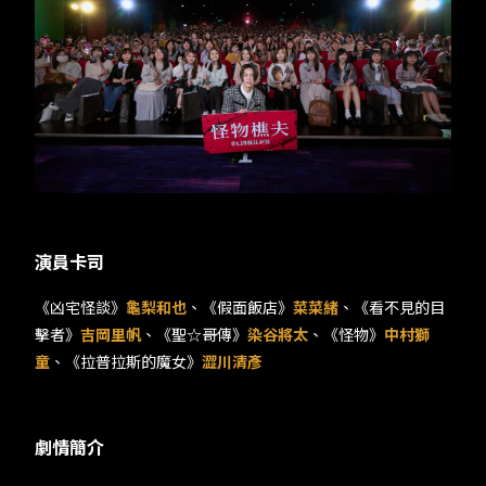
演員卡司
《凶宅怪談》
龜梨和也
、《假面飯店》
菜菜緒
、《看不見的目
擊者》
吉岡里帆
、《聖☆哥傳》
染谷將太
、《怪物》
中村獅
童
、《拉普拉斯的魔女》
澀川清彥
劇情簡介