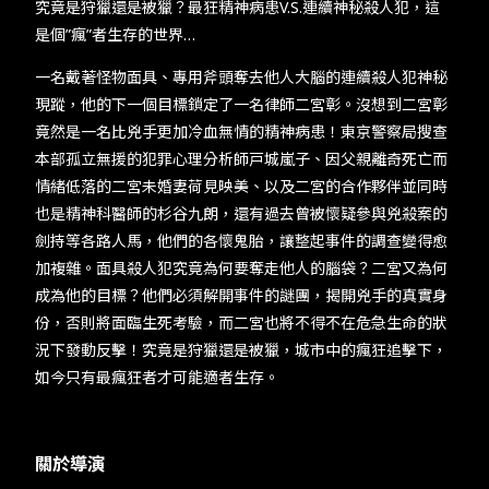
究竟是狩獵還是被獵？最狂精神病患V.S.連續神秘殺人犯，這
是個”瘋”者生存的世界…
一名戴著怪物面具、專用斧頭奪去他人大腦的連續殺人犯神秘
現蹤，他的下一個目標鎖定了一名律師二宮彰。沒想到二宮彰
竟然是一名比兇手更加冷血無情的精神病患！東京警察局搜查
本部孤立無援的犯罪心理分析師戸城嵐子、因父親離奇死亡而
情緒低落的二宮未婚妻荷見映美、以及二宮的合作夥伴並同時
也是精神科醫師的杉谷九朗，還有過去曾被懷疑參與兇殺案的
劍持等各路人馬，他們的各懷鬼胎，讓整起事件的調查變得愈
加複雜。面具殺人犯究竟為何要奪走他人的腦袋？二宮又為何
成為他的目標？他們必須解開事件的謎團，揭開兇手的真實身
份，否則將面臨生死考驗，而二宮也將不得不在危急生命的狀
況下發動反擊！究竟是狩獵還是被獵，城市中的瘋狂追擊下，
如今只有最瘋狂者才可能適者生存。
關於導演