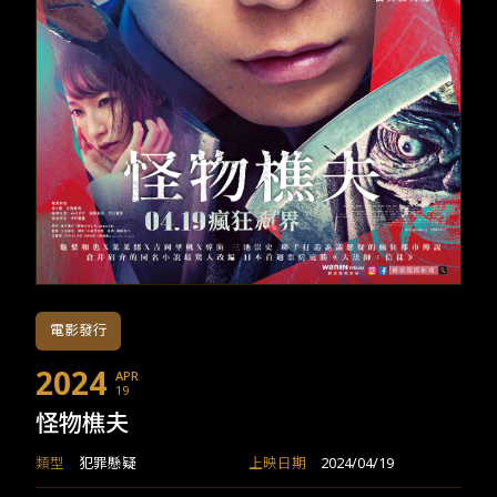
TW
EN
JP
KR
電影發行
2024
APR
19
怪物樵夫
類型
犯罪懸疑
上映日期
2024/04/19