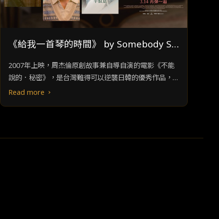
《給我一首琴的時間》 by Somebody Su
e／普通人
2007年上映，周杰倫原創故事兼自導自演的電影《不能
說的．秘密》，是台灣難得可以逆襲日韓的優秀作品，某
程度也可說是「台灣感性」（대만감성）的始祖之一。多
Read more
虧我們杰倫哥，至今仍能在電影主要取景地的淡水，看見
許多年輕的韓國女孩子來朝聖。