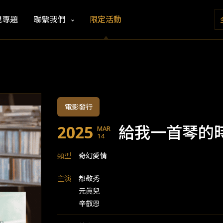
視專題
聯繫我們
限定活動
電影發行
2025
給我一首琴的
MAR
14
類型
奇幻愛情
主演
都敬秀
元眞兒
辛叡恩