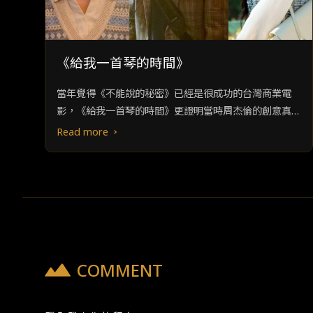
《給我一首琴的時間》
當年覺得《不能說的秘密》已經是很成功的台灣商業電
影，《給我一首琴的時間》更證明當時周杰倫的創意真的
超乎群人。這部改編電影不只是照本宣科，大致上的架構
Read more
並未不同，但無倫是情節的細節上或是人物設定的更動
上，還是有原創性的巧思。
COMMENT