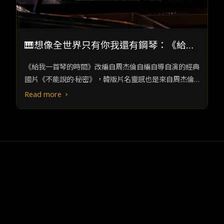
🎹想像全世界只有你我還有鋼琴：《給我
一首琴的時間》重現經典的新浪漫
《給我一首琴的時間》改編自周杰倫自編自導自演的經典
國片《不能說的·秘密》，韓版片名靈感也是來自周杰倫
的歌曲〈給我一首歌的時間〉。
Read more