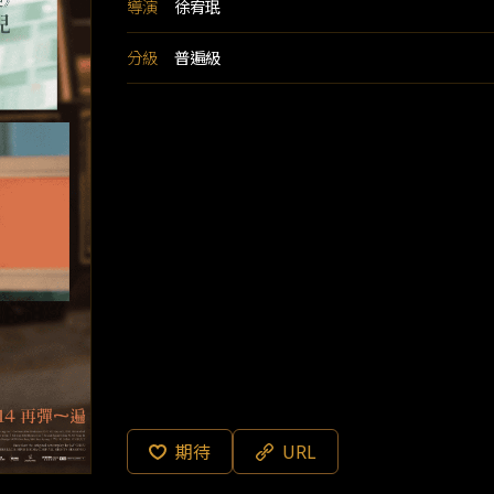
導演
徐宥珉
分級
普遍級
期待
URL