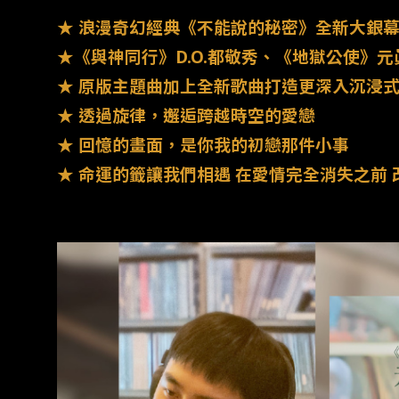
★ 浪漫奇幻經典《不能說的秘密》全新大銀
★《與神同行》D.O.都敬秀、《地獄公使》
★ 原版主題曲加上全新歌曲打造更深入沉浸
★ 透過旋律，邂逅跨越時空的愛戀
★ 回憶的畫面，是你我的初戀那件小事
★ 命運的籤讓我們相遇 在愛情完全消失之前