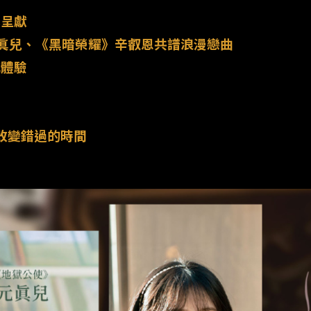
幕呈獻
元眞兒、《黑暗榮耀》辛叡恩共譜浪漫戀曲
式體驗
 改變錯過的時間