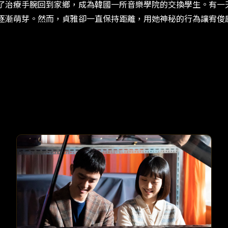
為了治療手腕回到家鄉，成為韓國一所音樂學院的交換學生。有
情逐漸萌芽。然而，貞雅卻一直保持距離，用她神秘的行為讓宥