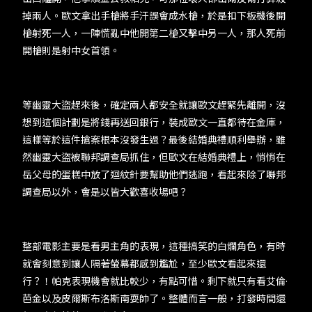
掉兩人。歐文拿出手槍將手汗誤會成水槍，於是扣下板機後開
槍射死一人，一陣慌亂中他開第二槍又擊中另一人，那人死前
開槍則是射中女首領。
等幽靈大盜趕來後，確定兩人都安全就讓歐文趕緊先離開，沒
想到這個計劃是將錢再送回銀行，裝成歐文一直都待在金庫，
這樣等於這件搶案根本沒發生過？最後結婚典禮順利舉辦，雖
然幽靈大盜被聯邦調查局抓住，但歐文在結婚典禮上，悄悄在
岳父母的蛋糕中放了迴紋針要幫助他們逃跑，看起來除了聯邦
調查局以外，會是以皆大歡喜收場吧？
整部電影主要是看男主角的表現，這種搞笑的白爛角色，有時
就會刻意到讓人隔著螢幕都感到尷尬，至少歐文看起來還
行？！帕克表現機會就比較少，有點可惜。剩下就只有看艾倫·
芭金以及皮爾斯布洛斯南耍帥了。整體而言一般，打發時間還