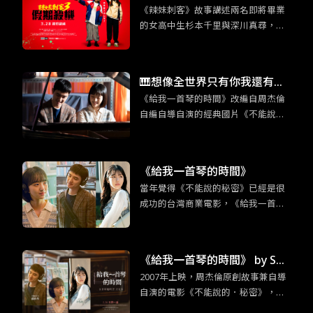
《辣妹刺客》故事講述兩名即將畢業
日本才能拍得出來的動作類型
的女高中生杉本千里與深川真尋，在
因緣際會下從事了殺手工作。Z世代注
重個人感受以及相對沒有事業野心的
性格特質，與殺手這個敏感身份碰撞
🎹想像全世界只有你我還有鋼
出奇妙的火花。
《給我一首琴的時間》改編自周杰倫
琴：《給我一首琴的時間》重
自編自導自演的經典國片《不能說的·
現經典的新浪漫
秘密》，韓版片名靈感也是來自周杰
倫的歌曲〈給我一首歌的時間〉。
《給我一首琴的時間》
當年覺得《不能說的秘密》已經是很
成功的台灣商業電影，《給我一首琴
的時間》更證明當時周杰倫的創意真
的超乎群人。這部改編電影不只是照
本宣科，大致上的架構並未不同，但
《給我一首琴的時間》 by So
無倫是情節的細節上或是人物設定的
2007年上映，周杰倫原創故事兼自導
mebody Sue／普通人
更動上，還是有原創性的巧思。
自演的電影《不能說的．秘密》，是
台灣難得可以逆襲日韓的優秀作品，