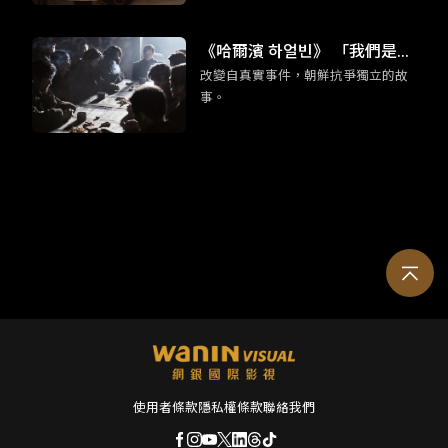
某程度也可說是「台灣感性」（대만
감성）的始祖之一。多虧我們杰倫
《哈爾濱 하얼빈》 「我們是為
哥，至今仍能在電影主要取景地的淡
改變自真實事件，朝鮮抗爭獨立的故
了死去的同志而活。」
水，看見許多年輕的韓國女孩子來朝
事。
聖。
使用者條款
隱私權條款
聯絡我們