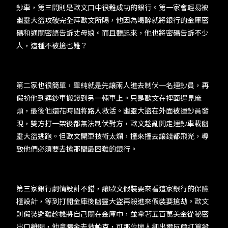
鈔車，第三間則是歐文口中很難成功的銀行。第一家會輕易被
幽靈大盜攻破完全拜歐文所賜，他因為喝醉就將銀行的金庫密
碼和通關密語告訴丈母娘。而且聽起來，他也將密碼告訴不少
人，這種不被搶也難？
第二家也很簡單，單純就是先讓兩人進去制伏一名運鈔員，再
假扮他到運鈔車搬錢到另一輛車上。只是歐文在裡面遇見麻
煩，最後他還花時間將路人救活。幽靈大盜在外面被運鈔員發
現，雙方打一架後都無法制伏對方，歐文趁亂開走運鈔車載幽
靈大盜逃跑。但歐文開車技術太爛，撞來撞去讓錢都飛光，導
致他們必須要去搶那間最困難的銀行。
第三家銀行劇情設計不錯，讓歐文假裝要來看這家銀行的保險
櫃設計，等到打開金庫後幽靈大盜再殺進來假裝要搶劫。歐文
則假裝避難趁機將自己關在金庫中，並拿著五百萬美金從秘密
出口離開，他拿贖金去救帕克，可那位壞人卻出爾反爾打算殺