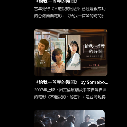
《給我一首琴的時間》
當年覺得《不能說的秘密》已經是很成功
的台灣商業電影，《給我一首琴的時間》
更證明當時周杰倫的創意真的超乎群人。
這部改編電影不只是照本宣科，大致上的
架構並未不同，但無倫是情節的細節上或
是人物設定的更動上，還是有原創性的巧
思。
《給我一首琴的時間》 by Somebod
y Sue／普通人
2007年上映，周杰倫原創故事兼自導自演
的電影《不能說的．秘密》，是台灣難得
可以逆襲日韓的優秀作品，某程度也可說
是「台灣感性」（대만감성）的始祖之一。
多虧我們杰倫哥，至今仍能在電影主要取
景地的淡水，看見許多年輕的韓國女孩子