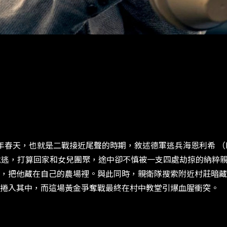
在 1945 年春天，也就是二戰接近尾聲的時期，敘述德軍逃兵海恩利希 （R
逃，打算回家和女兒團聚，途中卻不慎被一支四處劫掠的納粹親衛隊逮住
，把他藏在自己的農場裡。與此同時，親衛隊搜索附近村莊暗藏
捲入其中，而這場黃金爭奪戰最終在村中教堂引爆血腥衝突。