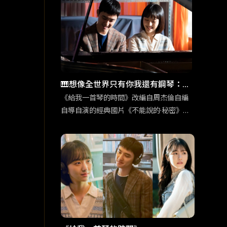
這個敏感身份碰撞出奇妙的火花。
🎹想像全世界只有你我還有鋼琴：
《給我一首琴的時間》重現經典的新
《給我一首琴的時間》改編自周杰倫自編
自導自演的經典國片《不能說的·秘密》，
浪漫
韓版片名靈感也是來自周杰倫的歌曲〈給
我一首歌的時間〉。