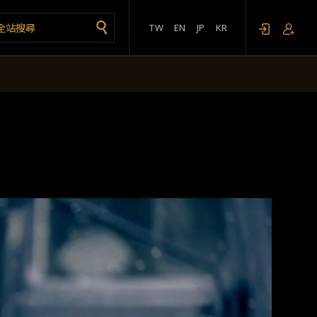
TW
EN
JP
KR