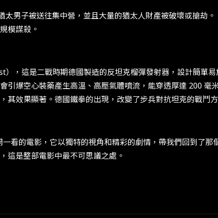
 萬名猶太男子被送往集中營，並且大量的猶太人財產被破壞或搶
規模謀殺。
faust），這是二戰時期德國製造的反坦克榴彈發射器，設計簡
會引爆空心裝藥產生高溫、高壓氣體噴流，能穿透厚達 200 
，其效果顯著。德國鐵拳的出現，改變了步兵對抗坦克的戰鬥方
算值得打開一看的電影，它以獨特的視角和精彩的劇情，帶我們回到
，這是整部電影中最不可思議之處。