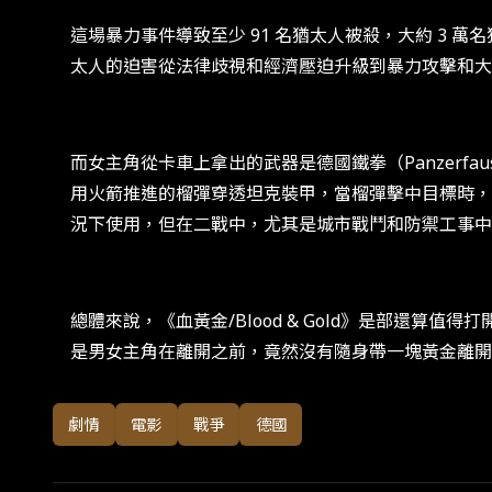
這場暴力事件導致至少 91 名猶太人被殺，大約 3
太人的迫害從法律歧視和經濟壓迫升級到暴力攻擊和大
而女主角從卡車上拿出的武器是德國鐵拳（Panzer
用火箭推進的榴彈穿透坦克裝甲，當榴彈擊中目標時，
況下使用，但在二戰中，尤其是城市戰鬥和防禦工事中
總體來說，《血黃金/Blood & Gold》是部還
是男女主角在離開之前，竟然沒有隨身帶一塊黃金離開
劇情
電影
戰爭
德國