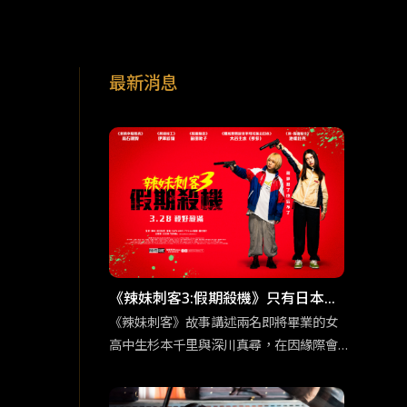
最新消息
《辣妹刺客3:假期殺機》只有日本才
能拍得出來的動作類型
《辣妹刺客》故事講述兩名即將畢業的女
高中生杉本千里與深川真尋，在因緣際會
下從事了殺手工作。Z世代注重個人感受以
及相對沒有事業野心的性格特質，與殺手