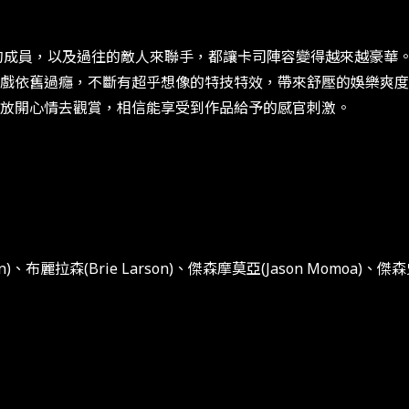
員，以及過往的敵人來聯手，都讓卡司陣容變得越來越豪華。
戲依舊過癮，不斷有超乎想像的特技特效，帶來舒壓的娛樂爽度
放開心情去觀賞，相信能享受到作品給予的感官刺激。
on)、布麗拉森(Brie Larson)、傑森摩莫亞(Jason Momoa)、傑森史