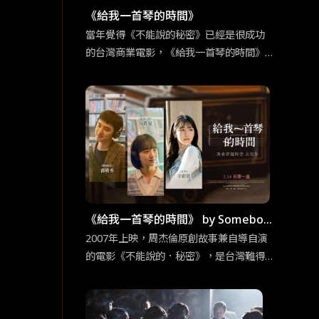
《給我一首琴的時間》
當年覺得《不能說的秘密》已經是很成功
的台灣商業電影，《給我一首琴的時間》
更證明當時周杰倫的創意真的超乎群人。
這部改編電影不只是照本宣科，大致上的
架構並未不同，但無倫是情節的細節上或
是人物設定的更動上，還是有原創性的巧
思。
《給我一首琴的時間》 by Somebod
y Sue／普通人
2007年上映，周杰倫原創故事兼自導自演
的電影《不能說的．秘密》，是台灣難得
可以逆襲日韓的優秀作品，某程度也可說
是「台灣感性」（대만감성）的始祖之一。
多虧我們杰倫哥，至今仍能在電影主要取