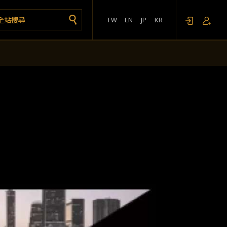
TW
EN
JP
KR