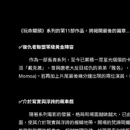
《玩命關頭》系列的第11部作品，將揭開最後的篇章…
✅復仇者聯盟等級黃金陣容
作為一部長青系列，至今已累積一眾星光熠熠的卡司
派「戴克蕭」、曾與唐老大反目成仇的弟弟「雅各」，甚至連
Momoa)。若再加上片尾最後幾分鐘出現的兩位演員
✅介於寫實與浮誇的飆車戲
隨著系列電影的發展，格局和場面越做越大，已由街頭賽
面，使其介於現實與浮誇的模糊地帶。開場的梵諦岡鐵