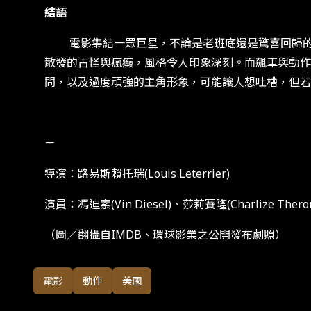
結語
電影集結一眾巨星，不論是老班底還是驚喜回歸的成
散發的古怪與瘋癲，風格令人印象深刻。而飆車與動作
問，以及過度頑強的主角形象，可能讓人想吐槽，但若
－
導演：路易斯賴托瑞(Louis Leterrier)
演員：馮迪索(Vin Diesel)、莎莉賽隆(Charlize Ther
（圖／翻攝自IMDB、環球影業之公開發布劇照）
電影
動作
美國