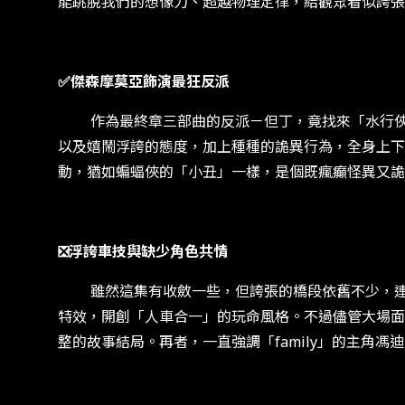
能跳脫我們的想像力、超越物理定律，給觀眾看似誇張
✅傑森摩莫亞飾演最狂反派
作為最終章三部曲的反派－但丁，竟找來「水行俠」傑森
以及嬉鬧浮誇的態度，加上種種的詭異行為，全身上下
動，猶如蝙蝠俠的「小丑」一樣，是個既瘋癲怪異又
❎浮誇車技與缺少角色共情
雖然這集有收斂一些，但誇張的橋段依舊不少，連在
特效，開創「人車合一」的玩命風格。不過儘管大場面
整的故事結局。再者，一直強調「family」的主角