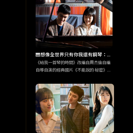
這個敏感身份碰撞出奇妙的火花。
🎹想像全世界只有你我還有鋼琴：
《給我一首琴的時間》重現經典的新
《給我一首琴的時間》改編自周杰倫自編
自導自演的經典國片《不能說的·秘密》，
浪漫
韓版片名靈感也是來自周杰倫的歌曲〈給
我一首歌的時間〉。