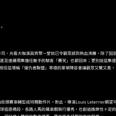
。
，光看大咖演員齊聚一堂就已令觀眾感到熱血沸騰。除了固定
續兩集擔任敵手的駭客「賽芙」也都回來；更別說這集還加入了布麗拉
，相信這堪稱「復仇者聯盟」等級的豪華陣容會讓觀眾又驚又喜。
車轉型成特務動作片。對此，導演Louis Leterrier
球追逐橋段，各路人馬的飆車戲執行優秀，也創造娛樂性十足的