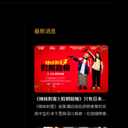
最新消息
《辣妹刺客3:假期殺機》只有日本才
能拍得出來的動作類型
《辣妹刺客》故事講述兩名即將畢業的女
高中生杉本千里與深川真尋，在因緣際會
下從事了殺手工作。Z世代注重個人感受以
及相對沒有事業野心的性格特質，與殺手