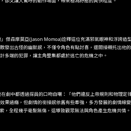
，卻又讓人驚呼的動作場面，帶來極為紓壓的爽快程度。
摩莫亞(Jason Momoa)詮釋這位充滿邪氣眼神和浮誇
散發出古怪的幽默感，不僅令角色有點討喜，還間接襯托出他的
詭計多端的犯罪，讓主角整集都處於逃亡的危機之中。
劇中都透過探員的口吻自嘲：「他們違反上帝規則和物理定律
效果過癮，但劇情的銜接感依舊有些牽強，多方發展的劇情線變
馮迪索，全程幾乎毫髮無傷，這導致觀眾無法與角色產生危機共情。