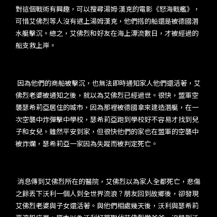
對這個戰術有興趣，可以搜尋湯姆·漢克的電影《怒海戰艦》，
可惜艾佛烈等人沒有遇上湯姆漢克，他們搭的船還是被德國潛
水艇擊沉。總之，艾佛烈和好友在海上漂流數日，才被經過的
船支救上岸。
因為他們的商船被擊沉，也無法即時通知家人他們還活著，艾
佛烈老婆被通知之後，就以為艾佛烈已經過世。很快，盟軍空
襲瑟希莉亞居住的城市，因為那裡被德國拿來建造潛艇，在一
次空襲中炸彈擊中學校，瑟希莉亞跑到學校好不容易才找到兒
子和女兒。雖然平安到家，但很快他們的家也在盟軍的空襲中
被炸爛，瑟希莉亞一家因為失蹤而被判定死亡。
消息傳到艾佛烈所在的醫院，艾佛烈以為家人全都死亡，悲傷
之餘丟下沃利一個人到全世界流浪？朋友回到故鄉後，卻發現
艾佛烈老婆與子女還活著。與他們相處幾天後，沃利與瑟希莉