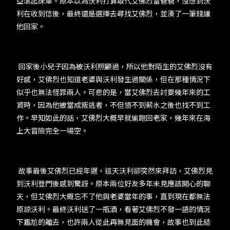
亞滾起床單。原本以為沃利打算取代艾佛烈當爸爸，沒想到沃
利在收到信後，最終還是選擇去尋找艾佛烈，並湊了一筆錢讓
他回家。
回家後小兒子因為被沃利照顧過，所以他對陌生的艾佛烈沒有
好感，艾佛烈也知道老婆與沃利發生過關係，但在那種情況下
似乎也無法怪罪兩人。可悲的是，當艾佛烈去討要幾年來的工
資時，因為他被當成叛逃者，不但領不到薪水之後也找不到工
作。早知如此的話，艾佛烈大概早就偷跑回老家，幾年來在海
上大冒險完全一場空。
故事最後艾佛烈已經年邁，這天沃利卻突然來拜訪，艾佛烈見
到沃利登門後感到驚訝。原本兩位好友多年未見應該開心的聊
天，但艾佛烈大概忘不了他與老婆當年的事，直到現在都無法
原諒沃利。最終沃利送了一瓶酒，看著艾佛烈不發一語的情況
下尷尬的離去，也許兩人從此再無見面的機會，故事也到此結