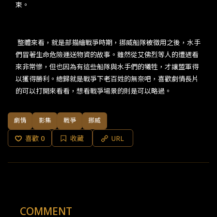
束。
整體來看，就是部描繪戰爭時期，挪威船隊被徵用之後，水手
們冒著生命危險運送物資的故事。雖然從艾佛烈等人的遭遇看
來非常慘，但也因為有這些船隊與水手們的犧牲，才讓盟軍得
以獲得勝利。總歸就是戰爭下老百姓的無奈吧，喜歡劇情長片
的可以打開來看看，想看戰爭場景的則是可以略過。
劇情
影集
戰爭
挪威
喜歡
0
收藏
URL
COMMENT