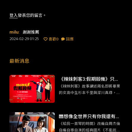
登入
發表您的留言。
milu
:
謝謝推薦
2024-02-29 01:25
喜歡
0
回應
最新消息
《辣妹刺客3:假期殺機》只有
《辣妹刺客》故事講述兩名即將畢業
日本才能拍得出來的動作類型
的女高中生杉本千里與深川真尋，在
因緣際會下從事了殺手工作。Z世代注
重個人感受以及相對沒有事業野心的
性格特質，與殺手這個敏感身份碰撞
🎹想像全世界只有你我還有鋼
出奇妙的火花。
《給我一首琴的時間》改編自周杰倫
琴：《給我一首琴的時間》重
自編自導自演的經典國片《不能說的·