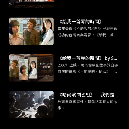
現經典的新浪漫
秘密》，韓版片名靈感也是來自周杰
倫的歌曲〈給我一首歌的時間〉。
《給我一首琴的時間》
當年覺得《不能說的秘密》已經是很
成功的台灣商業電影，《給我一首琴
的時間》更證明當時周杰倫的創意真
的超乎群人。這部改編電影不只是照
本宣科，大致上的架構並未不同，但
《給我一首琴的時間》 by So
無倫是情節的細節上或是人物設定的
2007年上映，周杰倫原創故事兼自導
mebody Sue／普通人
更動上，還是有原創性的巧思。
自演的電影《不能說的．秘密》，是
台灣難得可以逆襲日韓的優秀作品，
某程度也可說是「台灣感性」（대만
감성）的始祖之一。多虧我們杰倫
《哈爾濱 하얼빈》 「我們是為
哥，至今仍能在電影主要取景地的淡
改變自真實事件，朝鮮抗爭獨立的故
了死去的同志而活。」
水，看見許多年輕的韓國女孩子來朝
事。
聖。