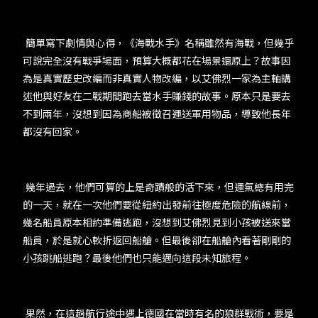
簡單寫下劇情與心得，《海戰水手》名稱雖然有海戰，但幾乎
可說完全沒有戰爭場面，預算大概都花在場景還原上？故事因
為是真實歷史改編而非真實人物改編，以艾佛烈一家為主軸講
述他與好友在二戰期間跑去當水手賺錢的故事。原本只是要去
不到兩年，沒想到因為商船被徵召運送軍用物品，導致他長年
都沒有回家。
幾年過去，他們可算的上是奇蹟般的活下來，但運氣總有用完
的一天，就在一次他們要從紐約出發前往極度危險的航線前，
幾名船員原本相約準備逃跑，沒想到艾佛烈見到小孩被送來當
船員，於是就心軟折返回船艙。但最後卻在船艙內看著剛剛的
小孩跳船逃跑？最後他們也只能邁向這段未知旅程。
果然，在這趟航行途中遇上德國在當時有名的狼群戰術，要是