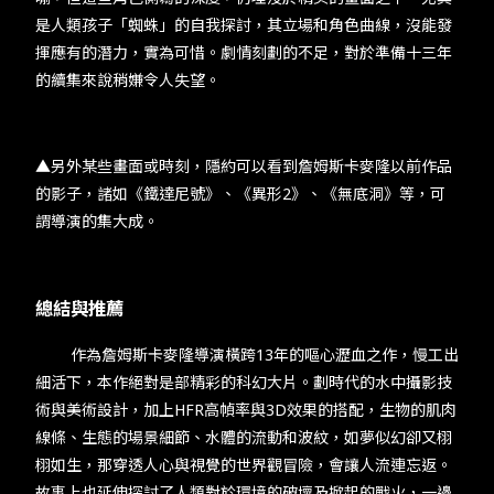
是人類孩子「蜘蛛」的自我探討，其立場和角色曲線，沒能發
揮應有的潛力，實為可惜。劇情刻劃的不足，對於準備十三年
的續集來說稍嫌令人失望。
▲另外某些畫面或時刻，隱約可以看到詹姆斯卡麥隆以前作品
的影子，諸如《鐵達尼號》、《異形2》、《無底洞》等，可
謂導演的集大成。
總結與推薦
作為詹姆斯卡麥隆導演橫跨13年的嘔心瀝血之作，慢工出
細活下，本作絕對是部精彩的科幻大片。劃時代的水中攝影技
術與美術設計，加上HFR高幀率與3D效果的搭配，生物的肌肉
線條、生態的場景細節、水體的流動和波紋，如夢似幻卻又栩
栩如生，那穿透人心與視覺的世界觀冒險，會讓人流連忘返。
故事上也延伸探討了人類對於環境的破壞及掀起的戰火，一邊