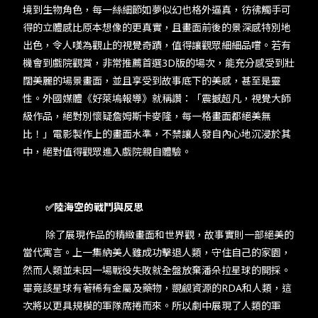
境到生物角色，每一絲細節如夢似幻也格外逼真，彷彿觸手可
得的立體感比原本想像的更真實，且畫面前後的景深感特別地
出色，令人嘆為觀止的視覺奇蹟，值得讓觀眾細細品嚐。若有
機會到戲院觀賞，非常推薦首選3D版的場次，能充分感受到壯
闊美麗的場景畫面，並且享受到故事底下的美感，甚至是靈
性。外國媒體《好萊塢報導》就稱讚：「震撼超凡，視覺大師
級作品，絕對別懷疑詹姆斯卡麥隆，每一格畫面都絕美無
比！」電影製作上的畫面水準，不禁讓人發自內心地沉浸於其
中，絕對值得觀眾進入戲院親自體驗。
✅陸海空的戰鬥與反思
除了展現作品的精緻畫面和世界觀，故事實則一部絕美的
當代寓言。上一集納美人雖成功擊退人類，守住自己的家園，
然而人類並未因一場戰役失敗就全盤放棄潘朵拉星球的開採。
畢竟該星球有著稀有金屬及藥物，覬覦資源的RDA和人類，這
次將以更具規模的軍隊席捲而來。所以劇中展現了人類的軍