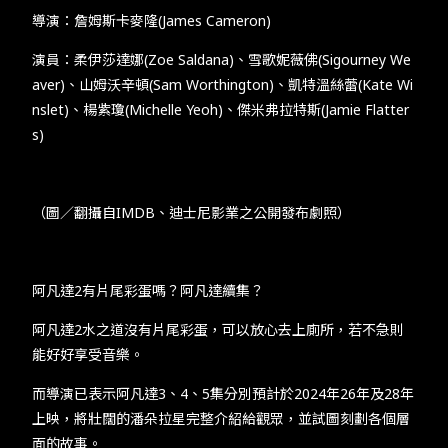
導演：詹姆斯卡麥隆(James Cameron)
演員：柔伊莎達娜(Zoe Saldana)、雪歌妮薇佛(Sigourney We
aver)、山姆沃辛頓(Sam Worthington)、凱特溫絲蕾(Kate Wi
nslet)、楊紫瓊(Michelle Yeoh)、傑米弗拉特斯(Jamie Flatter
s)
（圖／翻攝自IMDB、迪士尼影業之公開發布劇照）
阿凡達2有片尾彩蛋嗎？阿凡達續集？
阿凡達2水之道沒有片尾彩蛋，可以放心去上廁所，若不急則
能好好享受音樂。
而導演已表示阿凡達3、4、5集分別預計於2024年26年及28年
上映，將壯闊的潘朵拉星完整介紹給觀眾，並試圖刻劃各個層
面的故事。