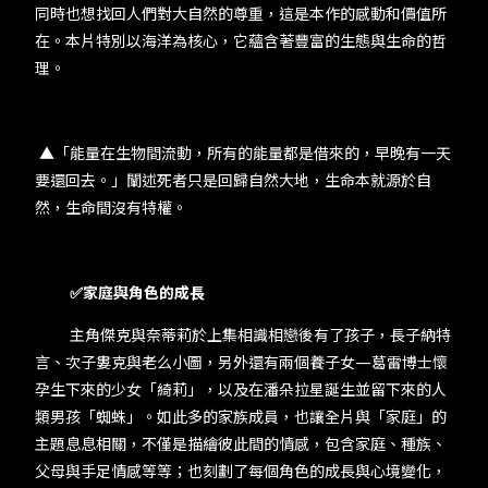
同時也想找回人們對大自然的尊重，這是本作的感動和價值所
在。本片特別以海洋為核心，它蘊含著豐富的生態與生命的哲
理。
▲「能量在生物間流動，所有的能量都是借來的，早晚有一天
要還回去。」闡述死者只是回歸自然大地，生命本就源於自
然，生命間沒有特權。
✅家庭與角色的成長
主角傑克與奈蒂莉於上集相識相戀後有了孩子，長子納特
言、次子婁克與老么小圖，另外還有兩個養子女—葛雷博士懷
孕生下來的少女「綺莉」，以及在潘朵拉星誕生並留下來的人
類男孩「蜘蛛」。如此多的家族成員，也讓全片與「家庭」的
主題息息相關，不僅是描繪彼此間的情感，包含家庭、種族、
父母與手足情感等等；也刻劃了每個角色的成長與心境變化，