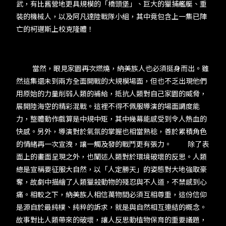
武，有比舊營地更具規模的「橋頭堡」、巨大的獵捕艦艇、重
裝的機械人，以及阿凡達陸戰隊小組，其中竟包含上一集已陣
亡的柯邁斯上校克隆體！
當然，眼見家園再次燃燒，納美族人也必須挺身而出。雖
然這集還未到兩方全面開戰的大規模場面，但也不乏出現他們
用原始的力量削弱人類的補給，抵抗人類對自己家園的威脅，
展開陸海空的精彩混戰。這裡不得不佩服導演的場面調度能
力，整體動作戲算是中規中矩，其中幾幕能感受到令人熱血的
快感。另外，導演對於氣氛的掌握也相當熟稔，善於累積角色
的情緒再一次宣洩，讓一觸及發的戰鬥更有張力。 除了表
面上的畫面呈現之外，也闡述人類對於環境破壞的反思。人類
總是宣稱要征服大自然，以「人定勝天」的姿態對大地強取豪
奪，故劇中描繪了人類獵殺動物的殘忍與不人道，不禁感到心
痛。相較之下，納美族人相信萬物間必須互相尊重，這份信仰
是源自於最純樸、純粹的訴求，就是與自然相互連結的概念。
故事對比人類帶來的破壞，讓人反思動植物保育的重要議題，