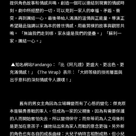
提供角色故事和情感共鳴，創造一個可以連結到現實的情感時
刻。劇中所經歷的一切，可以見到一家人的幸福、矛盾、衝
突，再到團結一心，最後帶給人滿滿的溫情與正能量。導演正
希望藉此強調以家為本的普世情感，用最質樸的故事與觀眾共
鳴。 「無論我們走到哪，家永遠是我們的堡壘。」「蘇利一
家，團結一心。」
▲知名網站Fandango：「比《阿凡達》更盛大、更出色、更
充滿情感！」《The Wrap》表示：「大師等級的技術層面與
出乎意料的深刻情感令人讚嘆！」
舊有的男女主角因為立場轉變而有了心態的變化：傑克原
本是驍勇善戰的軍人，但成為一家的父親後，因為有需要保護
的人而開始害怕失去，所以變得保守；而奈蒂莉為人之母後則
是更加在意孩子，讓她站出來為家人而戰的意念更強。另外新
的角色也有各自的成長曲線：大兒子納特言相對成熟，但小兒