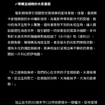
✅華麗且細緻的水底畫面
電影開場便引領觀眾欣賞絕美的星球景致。接著，詹姆斯
卡麥隆開發的水中攝影技術，為電影界帶來劃世代的突破，劇
中的海洋生態令人驚艷，還有著意想不到的未知生物，讓人猶
如遨遊在海底世界，吸引觀眾一同探索並欣賞其中細節。本作
對於水底世界的描繪絕對是超越了《水行俠》和《黑豹2》，
各類魚類、珊瑚礁及海底生態，甚至是水的光影閃爍與流動，
還有水花的濺起與韻律，其美術設計呈現出美不勝收的景致，
猶如一片科幻的伊甸園。
「水之道無始無終。我們的心在世界的子宮裡跳動。水連接萬
物，從出生到死亡，從黑暗到光明。大海能給予，大海也能索
取。」
加上這次的3D版本令CGI特效更提升一個檔次，從地理環