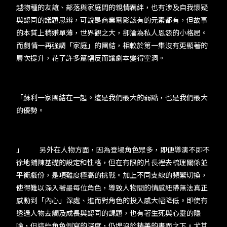
越物種的友誼、部落與家庭間的親情羈絆，也有涉及自我懷疑
與認同的議題思辨，可說是商業電影該有的元素都有，但故事
的本質上稍嫌單薄，世界觀之大，卻淪為私人恩怨的小格局。
而劇情一再強調「家庭」的團結，相較於第一集沒有更顯著的
層次提升，花了許多篇幅反而讓劇本變得空洞。
「蘇利一家團結在一起。這是我們最大的弱點，也是我們最大
的優勢。
」 另外在人物方面，因為登場角色眾多，即便導演不即不
徐地鋪陳基礎的設定和性格，但在有限的片長裡去梳理關係並
平衡戲份，是項難度極高的挑戰。加上不同支線的頻繁切換，
使得難以深入著墨每位角色，導致人物間的情感紐帶無法真正
感動到「內心」深處、進而對角色的投入感大幅降低。即使有
透過人物去觸及成長與認同的課題，也有著生死與心靈的隱
喻，但這些角色側寫的深度，仍埋沒於精美的畫面之下。尤其