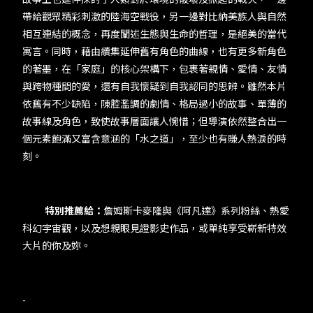
帶給觀眾精彩刺激的陸海空戰役，另一邊對比納美族人與自然
相互連結的概念，再度闡述生態與生命的哲理，是絕美的當代
寓言。同時，藉由續集延伸舊有角色的曲線，也有更多新角色
的著墨，在「家庭」的核心架構下，包裹著親情、愛情、友情
與跨物種間的愛，還有自我懷疑到自我認同的思辨。雖然本片
依舊有不少缺陷，陳腔濫調的劇情、格局過小的故事、單薄的
故事線及角色，致使故事層面讓人惋惜；但導演依然整合出一
個元素飽滿又富含意涵的「水之道」，至少也有賺人熱淚的時
刻。
特別推薦給：
詹姆斯卡麥隆與《阿凡達》系列粉絲、熱愛
科幻宇宙觀，以及想親眼見證影史作品，或單純享受嶄新特效
大片的你及妳。
-