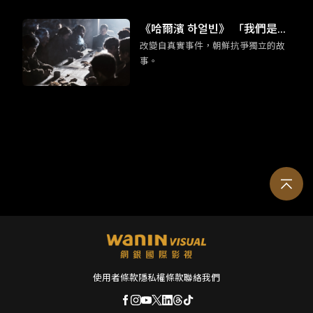
某程度也可說是「台灣感性」（대만
감성）的始祖之一。多虧我們杰倫
《哈爾濱 하얼빈》 「我們是為
哥，至今仍能在電影主要取景地的淡
改變自真實事件，朝鮮抗爭獨立的故
了死去的同志而活。」
水，看見許多年輕的韓國女孩子來朝
事。
聖。
使用者條款
隱私權條款
聯絡我們