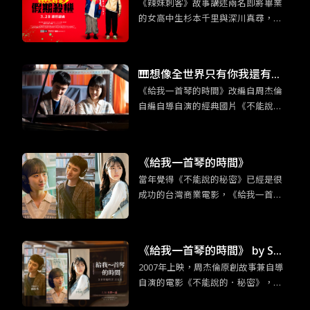
《辣妹刺客》故事講述兩名即將畢業
日本才能拍得出來的動作類型
的女高中生杉本千里與深川真尋，在
因緣際會下從事了殺手工作。Z世代注
重個人感受以及相對沒有事業野心的
性格特質，與殺手這個敏感身份碰撞
🎹想像全世界只有你我還有鋼
出奇妙的火花。
《給我一首琴的時間》改編自周杰倫
琴：《給我一首琴的時間》重
自編自導自演的經典國片《不能說的·
現經典的新浪漫
秘密》，韓版片名靈感也是來自周杰
倫的歌曲〈給我一首歌的時間〉。
《給我一首琴的時間》
當年覺得《不能說的秘密》已經是很
成功的台灣商業電影，《給我一首琴
的時間》更證明當時周杰倫的創意真
的超乎群人。這部改編電影不只是照
本宣科，大致上的架構並未不同，但
《給我一首琴的時間》 by So
無倫是情節的細節上或是人物設定的
2007年上映，周杰倫原創故事兼自導
mebody Sue／普通人
更動上，還是有原創性的巧思。
自演的電影《不能說的．秘密》，是
台灣難得可以逆襲日韓的優秀作品，