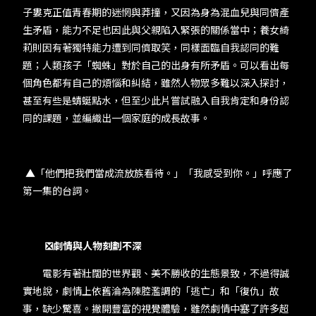
子婁克正值青春期的迷惘與莽撞，又因為身為混血兒與同儕產
生矛盾，能力不足也因此與父親陷入緊張的關係當中；養女綺
莉則因有著獨特能力遭到同儕取笑，同樣面臨自我認同的難
題；人類孩子「蜘蛛」對於自己的出身有所矛盾。可以看出每
個角色都有自己的煩惱和糾結，雖然人物眾多難以深入探討，
甚至有些是蜻蜓點水，但至少此片嘗試融入自我肯定和身份認
同的課題，並編織出一個家庭的成長故事。
▲「他們把我們當成流放族看待。」「我感受到你。」呼應了
第一集的台詞。
❎劇情與人物刻劃不深
電影有著壯闊的世界觀、美不勝收的生態景致，不過得誠
實地說，劇情上依舊淪為陳腔濫調的「逃亡」和「復仇」故
事，缺少驚喜。撇開豐富的視覺體驗，雖然劇情中塞了許多超