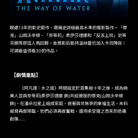
TW
EN
JP
KR
睽違13年的影史鉅作，堪稱史詩級最高水準的電影製作。「傑
克」山姆沃辛頓、「奈蒂莉」柔伊莎達娜和「反派上校」史蒂
芬朗等原班人馬回歸，金獎影后凱特溫絲蕾也加入卡司陣容！
可謂最值得看3D的作品。
【劇情重點】
《阿凡達：水之道》時間設定於首集逾十年之後，成為納
美人並與奈蒂莉(柔伊莎達娜 飾)共結連理的傑克(山姆沃辛頓
飾)，在潘朵拉星上組成家庭，過著與世無爭的幸福生活，未料
威脅再度降臨，他們必須再度奮戰，還得承受隨之而來的悲痛
創傷……