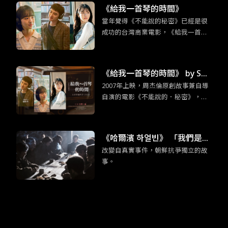
《給我一首琴的時間》
當年覺得《不能說的秘密》已經是很
成功的台灣商業電影，《給我一首琴
的時間》更證明當時周杰倫的創意真
的超乎群人。這部改編電影不只是照
本宣科，大致上的架構並未不同，但
《給我一首琴的時間》 by So
無倫是情節的細節上或是人物設定的
2007年上映，周杰倫原創故事兼自導
mebody Sue／普通人
更動上，還是有原創性的巧思。
自演的電影《不能說的．秘密》，是
台灣難得可以逆襲日韓的優秀作品，
某程度也可說是「台灣感性」（대만
감성）的始祖之一。多虧我們杰倫
《哈爾濱 하얼빈》 「我們是為
哥，至今仍能在電影主要取景地的淡
改變自真實事件，朝鮮抗爭獨立的故
了死去的同志而活。」
水，看見許多年輕的韓國女孩子來朝
事。
聖。