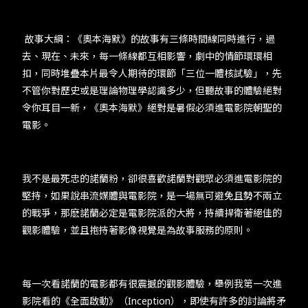
故事大綱：《奧本海默》的故事有三條時間線同時進行，過
去、現在、未來，每一條線都互相影響，劇中的情節環環相
扣，同時堆疊本片最令人期待的環節「三位一體核試驗」，先
不管你對歷史或是理論物理學認識多少，但聽故事的體驗絕對
令你耳目一新，《奧本海默》絕對是暑假必須進電影院朝聖的
電影。
我不是最死忠的諾蘭粉，卻很喜歡諾蘭對觀眾必須進電影院的
堅持，如果說串流媒體與電影院，是一場無可避免且勢不兩立
的戰爭，那麽諾蘭必定是電影院派的大將，持續捍衛著絕佳的
觀影體驗，並且抱持著影像視覺是為故事服務的原則。
每一次看諾蘭的電影都有很震撼的觀影體驗，舉例我第一次進
影院看的《全面啟動》（Inception），即使有許多的討論將矛