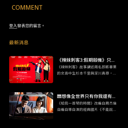
COMMENT
登入
發表您的留言。
最新消息
《辣妹刺客3:假期殺機》只有
《辣妹刺客》故事講述兩名即將畢業
日本才能拍得出來的動作類型
的女高中生杉本千里與深川真尋，在
因緣際會下從事了殺手工作。Z世代注
重個人感受以及相對沒有事業野心的
性格特質，與殺手這個敏感身份碰撞
🎹想像全世界只有你我還有鋼
出奇妙的火花。
《給我一首琴的時間》改編自周杰倫
琴：《給我一首琴的時間》重
自編自導自演的經典國片《不能說的·
現經典的新浪漫
秘密》，韓版片名靈感也是來自周杰
倫的歌曲〈給我一首歌的時間〉。