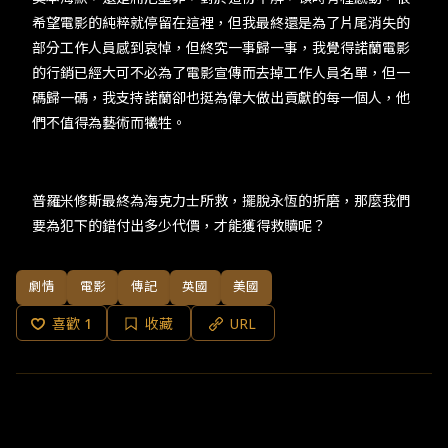
希望電影的純粹就停留在這裡，但我最終還是為了片尾消失的
部分工作人員感到哀悼，但終究一事歸一事，我覺得諾蘭電影
的行銷已經大可不必為了電影宣傳而去掉工作人員名單，但一
碼歸一碼，我支持諾蘭卻也挺為偉大做出貢獻的每一個人，他
們不值得為藝術而犧牲。
普羅米修斯最終為海克力士所救，擺脫永恆的折磨，那麼我們
要為犯下的錯付出多少代價，才能獲得救贖呢？
劇情
電影
傳記
英國
美國
喜歡
1
收藏
URL