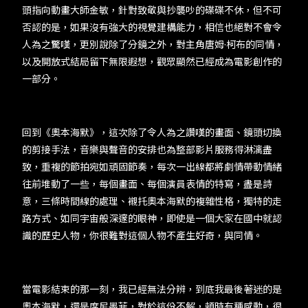
頭指向動畫大師金敏，針對致敬與抄襲吵的碟碟不休，但不可
否認的是，如果沒有強大的視覺建構能力，相信也絕對不會令
人為之驚嘆，更別說除了分鏡之外，對主角唐姆·柯布的同情，
以及開放式結局留下無限遐想，觀眾顯然已經成為電影創作的
一部分。
回到《奧本海默》，這次除了令人為之讚嘆的畫面、鏡頭切換
的剪接手法，音樂與聲音的安排也為整部影片服務得淋漓盡
致，重複的節拍宛如頑固節奏，每次一出線都將劇情帶動情緒
往前堆動了一些，每個畫面、每個演員表情的特寫，盡是詩
意，三條時間線的處理、襯托奧本海默的複雜性格，獨特的走
路方式、如同宇宙般深邃的眼神，即使是一個大家在國中就認
識的歷史人物，你很難對這個人物不產生好奇，與同情。
當電影結束的那一刻，我已經無法分辨，到底我最後著迷的是
奧本海默，還是席尼墨菲，對於這份不解，頓時有種感動，很