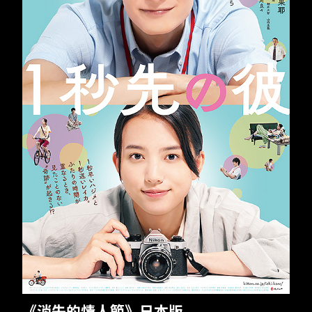
TW
EN
JP
KR
​​《消失的情人節》日本版​