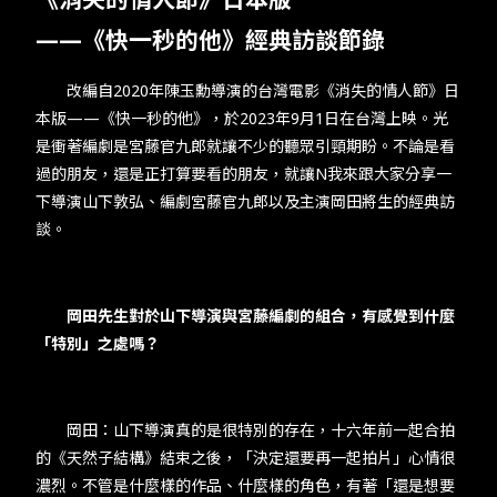
——​《快一秒的他》經典訪談節錄​
​​ 改編自​2020​年陳玉勳導演的​​台灣電影​​《消失的情人節》日
本版​——​《快一秒的他》，於​2023​年​9​月​1​日在台灣上映。光
是衝著編劇是宮藤官九郎就讓不少的聽眾引頸期盼。不論是看
過的朋友，還是正打算要看的朋友，就讓​N​我來跟大家分享一
下導演山下敦弘、編劇宮藤官九郎以及主演岡田將生的經典訪
談。​
岡田先生對於山下導演與宮藤編劇的組合，有感覺到什麼
「特別」之處嗎？​
岡田：山下導演真的是很特別的存在，十六年前一起合拍
的《天然子結構》結束之後，「決定還要再一起拍片」心情很
濃烈。不管是什麼樣的作品、什麼樣的角色，有著「還是想要