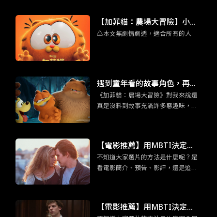
【加菲貓：農場大冒險】小加
⚠️本文無劇情劇透，適合所有的人
菲擄獲人心 彩蛋滿滿的家庭喜
劇動畫
遇到童年看的故事角色，再世
《加菲貓：農場大冒險》對我來說還
故的大人們，也會回到孩提時
真是沒料到故事充滿許多惡趣味，外
期的模樣。
加你所熟悉的加菲貓的超能力：吃千
層麵，以及本系列作品全新角色：加
菲貓他老爸也登場。都講到這樣了，
【電影推薦】用MBTI決定
身為加菲貓鐵粉們還不看爆？
不知道大家選片的方法是什麼呢？是
吧！適合「渴望深度交流」EN
看電影簡介、預告、影評，還是追各
FP競選者的五部電影
大影展片單呢？為免錯過有趣又合胃
口的電影而感到扼腕，各位不妨可以
用 MBTI 十六型人格決定，給那些不
【電影推薦】用MBTI決定
曾想過要看的片一個機會喔！在正文