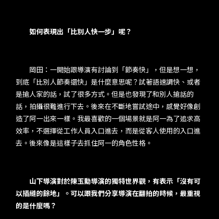
​​
如何表現出「比別人快一步」呢？
​​ 岡田：一開始跟導演有討論到「節奏快」，但是想一想，
到底「比別人節奏還快」是什麼意思呢？試著語速調快、或者
是搶人家的話，試了很多方式。但是也發現了和別人搶話的
話，拍攝很難進行下去。後來在不斷地嘗試途中，感覺好像創
造了阿一出來一樣。我最喜歡的一個場景就是阿一為了追求高
效率，不選擇從工作人員入口進去，而是從客人使用的入口進
去。後來像是這樣子去抓住阿一的​​角色性格​​。​
​​
​​山下導演對於陳玉勳導演的獨特世界觀，有表示「沒有可
以插縫的餘地」。可以跟我們分享導演在翻拍的時候，最重視
的是什麼嗎？​