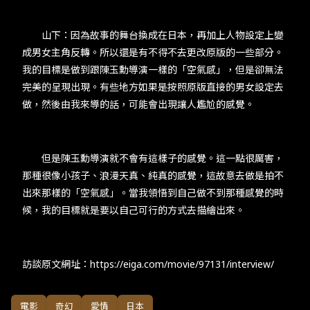
​​ 山下：因為故事的舞台換成在日本，再加上人物設定上變
成男女主角反轉。所以還是有不得不去更改原版的一些部分。
我的目標是做到跟陳玉勳導演一樣的「空氣感」，但是卻無法
完美的呈現出現。有些地方如果是按照原版直接的男女設定去
做，然後由我來導的話，可能會出現讓人尷尬的感覺。​
​​ 但是陳玉勳導演就不會有這樣子的感覺。這一點很厲害，
那種很像小孩子、浪漫天真、純真的感覺，這故意去做是拍不
出來那樣的「空氣感」。當我領悟到自己做不到那種感覺的時
候，我​​的​​目標​​就是​​要​​以​​自己可行​​的​​方式去描繪出來。​
訪談原文網址：​https://eiga.com/movie/97131/interview/
電影
奇幻
愛情
日本