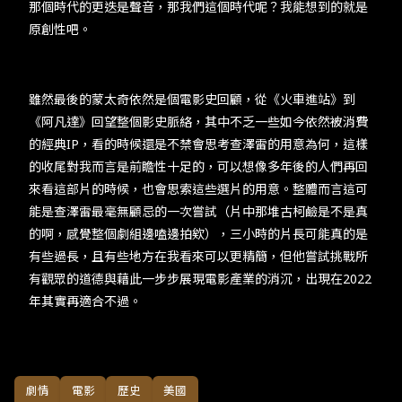
那個時代的更迭是聲音，那我們這個時代呢？我能想到的就是
原創性吧。
雖然最後的蒙太奇依然是個電影史回顧，從《火車進站》到
《阿凡達》回望整個影史脈絡，其中不乏一些如今依然被消費
的經典IP，看的時候還是不禁會思考查澤雷的用意為何，這樣
的收尾對我而言是前瞻性十足的，可以想像多年後的人們再回
來看這部片的時候，也會思索這些選片的用意。整體而言這可
能是查澤雷最毫無顧忌的一次嘗試（片中那堆古柯鹼是不是真
的啊，感覺整個劇組邊嗑邊拍欸），三小時的片長可能真的是
有些過長，且有些地方在我看來可以更精簡，但他嘗試挑戰所
有觀眾的道德與藉此一步步展現電影產業的消沉，出現在2022
年其實再適合不過。
劇情
電影
歷史
美國