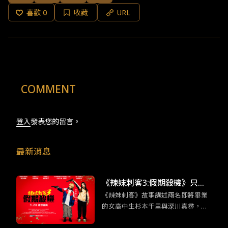
喜歡
0
收藏
URL
COMMENT
登入
發表您的留言。
最新消息
《辣妹刺客3:假期殺機》只有
《辣妹刺客》故事講述兩名即將畢業
日本才能拍得出來的動作類型
的女高中生杉本千里與深川真尋，在
因緣際會下從事了殺手工作。Z世代注