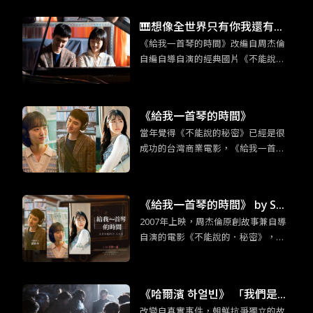
重個人感受以及相對沒有事業野心的
性格特質，與殺手這個敏感身份碰撞
🎹想像全世界只有你我還有鋼
出奇妙的火花。
《給我一首琴的時間》改編自周杰倫
琴：《給我一首琴的時間》重
自編自導自演的經典國片《不能說的·
現經典的新浪漫
秘密》，韓版片名靈感也是來自周杰
倫的歌曲〈給我一首歌的時間〉。
《給我一首琴的時間》
當年覺得《不能說的秘密》已經是很
成功的台灣商業電影，《給我一首琴
的時間》更證明當時周杰倫的創意真
的超乎群人。這部改編電影不只是照
本宣科，大致上的架構並未不同，但
《給我一首琴的時間》 by So
無倫是情節的細節上或是人物設定的
2007年上映，周杰倫原創故事兼自導
mebody Sue／普通人
更動上，還是有原創性的巧思。
自演的電影《不能說的．秘密》，是
台灣難得可以逆襲日韓的優秀作品，
某程度也可說是「台灣感性」（대만
감성）的始祖之一。多虧我們杰倫
《哈爾濱 하얼빈》 「我們是為
哥，至今仍能在電影主要取景地的淡
改變自真實事件，朝鮮抗爭獨立的故