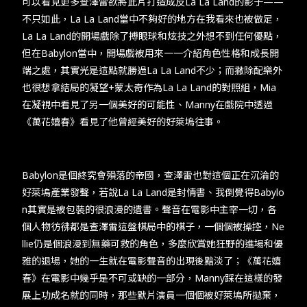
可以看見更多查澤雷欲將此片打造成反La La Land的影子——
TW
EN
JP
KR
不只如此，La La Land當中不夠好的地方在我看來也被做足，
La La Land的開場戲除了搏眼球和炫技之外想不到任何優點，
但在Babylon當中，開場戲被用來一一介紹角色性格和成長開
端之處，其實光是這點就勝過La La Land不少；而撇除配樂外
也很想拿結局的凝望+蒙太奇作為La La Land的對照組，Mia
在凝視中看見了另一個美好的可能性、Manny在戲院中透過
《萬花嬉春》看見了他曾經美好的好萊塢往事。
Babylon是個終究會殞落的帝國，查澤雷也對這個正在沉淪的
好萊塢產業發聲，若說La La Land是封情書、我倒覺得Babylo
n其實是被包裝的很浪漫的遺書。聲音在電影中主宰一切，各
個人物彷彿都是查澤雷這盤棋局中的棋子，一個個被操控，Ne
llie仍是個浪漫到無藥可救的角色，多麼欣賞她狂野的進場和優
雅的退場，她的一生就在電影聲音的出現後黯淡了；《萬花嬉
春》在電影中幾乎是不可或缺的一部分，Manny踩在這樣的發
展上功成名就的同時，那些默片演員一個個被好萊塢所拋棄，