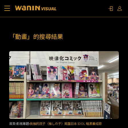
關於我們
「動畫」的搜尋結果
作品列表
影視專題
聯繫我們
限定活動
首頁
影視專題
我推的孩子（推しの子）揭露日本 IDOL 暗黑養成錄