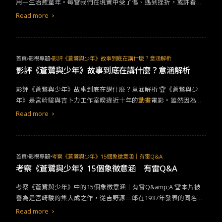
用一生治癒童年。每當我們在現實中受了傷、遇到挫折，或許看一
下當年最打動我們的故事，這些電影的道理很簡單，但是每一次都
Read more
能帶給成年人滿滿的治癒，推薦以下兩部作品，陪你一起故事治癒
身心。 ●《親愛的童伴》
首頁
影視專題
影評《蒼鷺與少年》故事到底在講什麼？意涵解析
影評《蒼鷺與少年》故事到底在講什麼？意涵解析
​​影評《蒼鷺與少年》故事到底在講什麼？意涵解析​ 🏆​《蒼鷺與少
年》是宮崎駿與吉卜力工作室暌違近十年的
動畫
電影。雖然因為故
事艱澀隱晦、不易理解，在日本獲得非常兩極的評價，但其在日本
Read more
完全零宣傳，沒劇照和預告的方式悄然上映，卻締造出不錯的票房
成績，已經是影史上的紀錄。以下試圖用自己的理解(腦補)，引導更
多人欣賞這部作品↓​
首頁
影視專題
考察《蒼鷺與少年》15個象徵意涵｜有雷Q&A
考察《蒼鷺與少年》15個象徵意涵｜有雷Q&A
考察​《蒼鷺與少年》中的15個象徵意涵｜有雷Q&amp;A​ 🏆​本片被
譽為是宮崎駿的集大成之作，從吉野源三郎在1937年發表的同名著
書〈君たちはどう生きるか〉中獲得極大的啟發，但電影看下卻是
Read more
過於難懂艱澀？不知道故事想表達什麼？有關《蒼鷺與少年》劇中