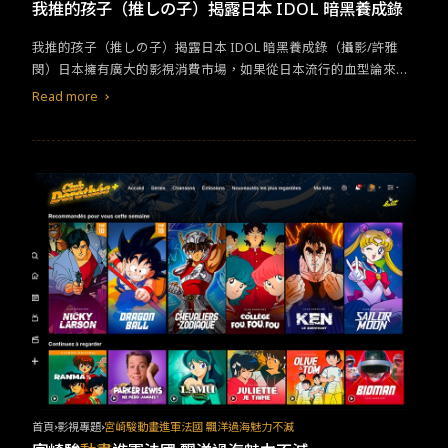
TW
EN
JP
KR
我推的孩子（推しの子）揭露日本 IDOL 暗黑養成錄
我推的孩子（推しの子）揭露日本 IDOL 暗黑養成錄（攝影/許雅
閔）日本擁有廣大的影視消費市場，如果從日本流行的血型論來
看，極有可能與本地泛Ａ型人格相關聯，追根究底，零用錢機制扮
Read more
演著重要角色。兒童習慣以自己的零用錢購買喜愛物品，自小便養
成了以實際行動支持所愛的習性，而從中衍生的各類書籍、電玩、
動漫畫乃至影視作品，因為擁有廣大市場作為號招，長年相互影
響，相關傳媒也建立了深厚的跨界合作關係。這次要介紹的兩部作
品，不僅因為高人氣而實質的從紙本躍上影音平台，故事內容也深
究電視和廣播特性，以粉絲和作品角色及媒體的糾纏牽連，勾住視
聽眾的心。&nbsp;粉絲至上。看《我推的孩子》ＩＤＯＬ之死&nb
sp;&nbsp;《我推的孩子》（推しの子）為集英社於 2020 年開始連
載的漫畫作品，累計發行量於今年突破 1,200 萬冊，並於 4 月改編
為
動畫
上映。作品名稱《我推的孩子》（推しの子）乍看之下令人
匪夷所思，如果瞭解日本 Idol（註：アイドル，指稱粉絲對其抱有
戀愛情感的藝人）次文化用語「推し」（註：粉絲支持的 Idol，名
詞），以及廣義語境下的動詞「支持」之意，即不難推測出故事圍
繞於 Idol 世家兩代以及他們與粉絲之間的相愛相殺關係。（翻攝自
X/Twitter）粉絲文化透過傳媒的無遠弗屆，將 Idol 推上人氣浪尖，
首頁
影視專題
宮崎駿動畫進軍法國 飄洋過海魅力不減
卻也同時也造成 Idol 的身心困擾。本作第 6 集便從劇情推演，挖掘