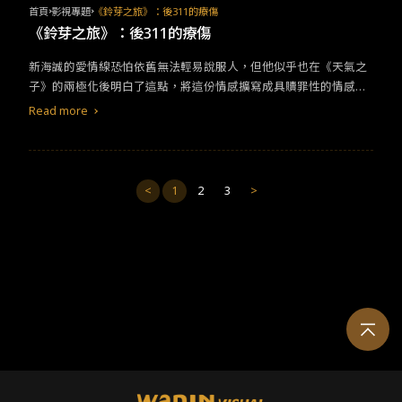
重視以及所謂彩蛋文化如何扼殺創意本身，但《穿越新宇宙》在看
是再動人不過的一件事。當一位創作者經歷戰爭、母親之死、金融
首頁
影視專題
《鈴芽之旅》：後311的療傷
似玩出一套失控多重宇宙的套路中，卻迷失了以角色為本的故事。
海嘯等事件依然說得出「回到原本的世界」的那一刻，就顯得格外
《鈴芽之旅》：後311的療傷
當然，從話語權的切換就能看出本作試圖透過不同蜘蛛人的宿命來
動容。
新海誠的愛情線恐怕依舊無法輕易說服人，但他似乎也在《天氣之
加以闡明身為英雄的命運，但這又真的是所謂的突破嗎？當所謂的
子》的兩極化後明白了這點，將這份情感擴寫成具贖罪性的情感，
掙脫枷鎖只不過是看著銀幕上幾百個蜘蛛人塞滿整個畫面，展開一
而非《天氣之子》當中充滿中二病的稚嫩愛情，也不是《你的名
場漫長且絢麗的逃亡。​ ​​這樣的後果便導致本片成了一場極度疲勞的
Read more
字》中被高概念牽著走而讓人摸不著頭緒就愛上彼此的關係，《鈴
美術雜燴，看到更多創作者的自我致敬、對其他宇宙的連結與致
芽之旅》是災難三部曲的終章，新海誠將災難背景設在了311大地
敬，打臉了前作那個以彩蛋當作揶揄套路的反套路手法​​。​​當蜘蛛人2
震，相較前兩部作品更能夠引發觀眾共鳴。
099只不過是一個闡明劇情的反對方，而缺乏實質的威脅性時，那
我們又何必在乎銀幕上的打鬥場面呢？倒是斑點這個作為前作遺留
<
1
2
3
>
下來的邪惡勢力還更有意思。​