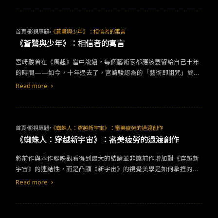
各個象徵的解析和寓意，這裡試圖整理成Q&amp;A↓​
首頁
影視專題
《蒼鷺與少年》：相信者的寓言
《蒼鷺與少年》：相信者的寓言
宮崎駿曾在《風起》當中說過，每個藝術家都應該要留給自己十年
的時間——如今，十年過去了，宮崎駿認為的「藝術即詛咒」終究
回到自我本身，並催生出了《蒼鷺與少年》這樣終究會引起兩極化
Read more
討論的作品。對於是否理解《蒼鷺與少年》對我而言從來都不是首
要目標，《蒼鷺與少年》證明了吉卜力和宮崎駿都在夢想垂死的邊
緣掙扎，即使充滿著過往的影子，但《蒼鷺與少年》提供的是全新
的體驗——一則「相信者的寓言」。 在《神隱少女》中，我們可以
首頁
影視專題
《蜘蛛人：穿越新宇宙》：審美疲勞的過渡創作
透過符號的堆砌進而理解整個世界觀的運作手法；但到了《風
《蜘蛛人：穿越新宇宙》：審美疲勞的過渡創作
起》，宮崎駿則將夢境的概念引入其中，讓夢醒和夢碎存在於一念
​​將前作與本作聯映觀看得到最大的結論並非讓前作增加對《穿越新
之間。然而，《蒼鷺與少年》很有可能只不過是另一場夢。在電影
宇宙》的連結性，而是凸顯《新宇宙》的視覺美學是如何拿捏的恰
裡面對於高塔的爭論便成了「相信與否」成了故事成立的要點——
當。在叛逆的套路中看穿了蜘蛛人的英雄旅程，並有效的透過漫畫
若一切是事實，也會被淡忘；若一切是夢境，那便能解讀為年邁的
Read more
的翻閱感來達到 2D 和 3D 角色在銀幕上的平衡性。當同一群主創獲
創作者對於未來的惶恐不安，進而成了「托夢」的程序之一。塔主
得了前作的成功後，更能看出續作是如何不知節制的視覺轟炸觀
和真人都不過是宮崎駿本人，真人在夢境中看見了自己的未來卻不
眾。​ ​​從《蜘蛛人：無家日》就能看出漫威本家對於 fan service 的
願傳承，寧可回到殘破不堪的舊世界，對於一個年邁的創作者而言