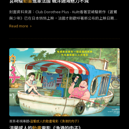
宮崎駿
動畫
進軍法國 飄洋過海魅力不減
了 Youtube 和 Twitter 等自媒體如何強化網路負面攻擊的力道，進
一步將 Idol 推上自絕之路。由於《我推的孩子》黑暗的故事情節，
封面資料來源：Club Dorothee Plus - Kultt看著宮崎駿新作《蒼鷺
與三年前 NETFLIX 真人實境秀《雙層公寓》（テラスハウス）木村
與少年》已在日本悄悄上映，法國才剛歡呼著新公布的上映日期。
花的遭遇高度相似，推出後引來了木村花母親的關切，指稱：
即將在11月1日進入電影院，從各家媒體看見如此的高聲宣揚，不
Read more
「（略）...劇情描述的戀愛實境節目形式和問題，以及劇組遭遇的
得不佩服宮崎駿和吉卜力工作室的魅力，或者是法國人特別喜愛動
種種，擅自取用了我們先前對媒體陳述的採訪內容。這不是誰先誰
漫？在法國，八零、九零年代的人都記得小時候看過一個節目叫
後或是故事內容的問題」。然而她的發言意外地引起了《我推的孩
《Club Dorothée》，像是台灣人熟悉的《七龍珠》、《聖鬥士星
子》部分粉絲的擁護，以非理性的文字進行攻擊，短時間成為熱門
矢》、《美少女戰士》都曾經在這節目上播過，究竟這是什麼樣的
網路話題。《我推的孩子》以 Idol 為主題，結合了電視圈幕後秘辛
節目這麼熱衷於日本動漫呢？原來，一開始只是一個新的兒童綜藝
以及多項文化禁忌，無論在動漫圈、線上線下媒體或真實世界，都
節目，包含玩遊戲、教育、音樂影片等，但基於電視台要求一週20
造成了 Idol 現象再現，相當有意思。有興趣的朋友，可以於台灣的
小時的節目長度，製作公司不得不想辦法找新的影片來填充。在當
Netflix 平台搜尋觀賞。
時，美國
動畫
是大宗，但因為法國製作公司不夠大而美國
動畫
又太
貴，所以他們轉向了當時較便宜的日本
動畫
，因而意外地使日本動
漫熱潮在法國萌芽。相較於當時的德國和英國，播放的日本動漫都
選擇了適合親子觀看的美式經典故事，像是《湯姆歷險記》等，而
在法國，在沒有太多的審查下便開播了各式的動漫，但也因為這個
獨特的契機，讓法國人的童年充滿了更多樣性的觀看內容。 不同於
美國
動畫
，角色取向的日本動漫似乎更深得法國人的心，像是社會
議題、生與死、日常生活、或是初戀等主題更能和人產生情緒的聯
首頁
影視專題
溫馨感人的動畫電影《漁港的肉子》
繫。但在當時也有不少的批判聲，像是在《七龍珠》中，太過強調
溫馨感人的
動畫
電影《漁港的肉子》