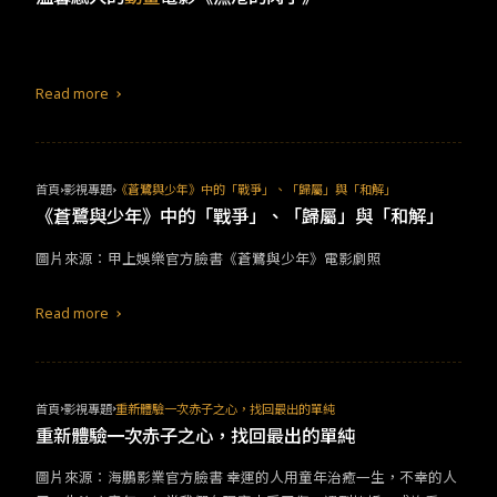
暴力，某些片段被批為太過血腥，不適合兒童觀賞，也帶起了甚麼
才算是「暴力內容」的一陣討論。不論在當時引起了多少的爭論，
都無法否認這個兒童節目奠定了日本動漫在法國的地位和影響，從1
987年開播到1997年結束，十年間播送了無數的動漫，使日本文化
Read more
在法國綻放，直到今日，他們還在翻拍動漫改編的電影和影集，像
是2018年的《城市獵人》和即將推出的《貓眼三姐妹》，除了影視
之外，更是為每年在巴黎舉辦的日本博覽會奠下了基礎和人潮。
首頁
影視專題
《蒼鷺與少年》中的「戰爭」、「歸屬」與「和解」
《蒼鷺與少年》中的「戰爭」、「歸屬」與「和解」
圖片來源：甲上娛樂官方臉書《蒼鷺與少年》電影劇照
Read more
首頁
影視專題
重新體驗一次赤子之心，找回最出的單純
重新體驗一次赤子之心，找回最出的單純
圖片來源：海鵬影業官方臉書 幸運的人用童年治癒一生，不幸的人